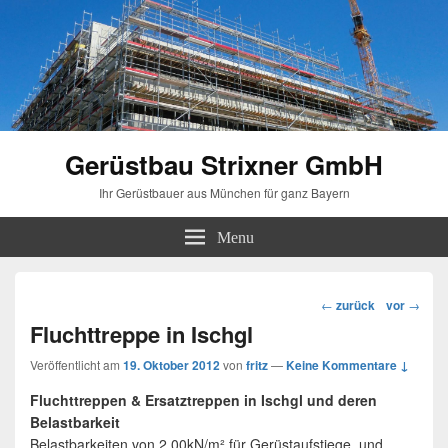
Gerüstbau Strixner GmbH
Ihr Gerüstbauer aus München für ganz Bayern
Menu
Beitragsnavigation
←
zurück
vor
→
Fluchttreppe in Ischgl
Veröffentlicht am
19. Oktober 2012
von
fritz
—
Keine Kommentare ↓
Fluchttreppen & Ersatztreppen in Ischgl und deren
Belastbarkeit
Belastbarkeiten von 2,00kN/m² für Gerüstaufstiege, und