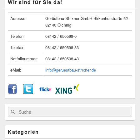
Wir sind für Sie da!
Seitenleisten
Widget-
Bereich
Adresse:
Gerüstbau Strixner GmbH Birkenhofstraße 52
82140 Olching
Telefon:
08142 / 650598-0
Telefax:
08142 / 650598-33
Notfallnummer:
08142 / 650598-43
eMail:
info@geruestbau-strixner.de
Suche
Suche
nach:
Kategorien