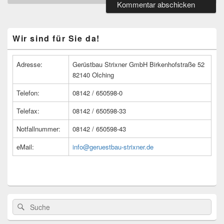
Primärer
Wir sind für Sie da!
Seitenleisten
Widget-
Bereich
Adresse:
Gerüstbau Strixner GmbH Birkenhofstraße 52
82140 Olching
Telefon:
08142 / 650598-0
Telefax:
08142 / 650598-33
Notfallnummer:
08142 / 650598-43
eMail:
info@geruestbau-strixner.de
Suche
Suche
nach: