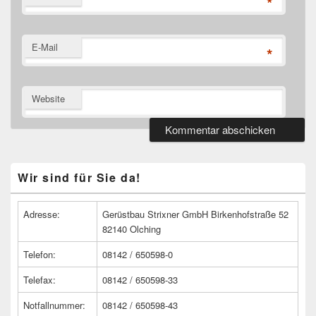
*
E-Mail
*
Website
Primärer
Wir sind für Sie da!
Seitenleisten
Widget-
Bereich
Adresse:
Gerüstbau Strixner GmbH Birkenhofstraße 52
82140 Olching
Telefon:
08142 / 650598-0
Telefax:
08142 / 650598-33
Notfallnummer:
08142 / 650598-43