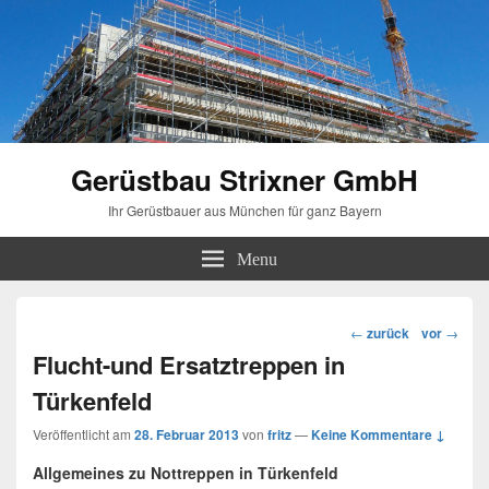
Gerüstbau Strixner GmbH
Ihr Gerüstbauer aus München für ganz Bayern
Menu
Beitragsnavigation
←
zurück
vor
→
Flucht-und Ersatztreppen in
Türkenfeld
Veröffentlicht am
28. Februar 2013
von
fritz
—
Keine Kommentare ↓
Allgemeines zu Nottreppen in Türkenfeld