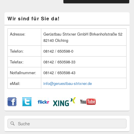
Primärer
Wir sind für Sie da!
Seitenleisten
Widget-
Bereich
Adresse:
Gerüstbau Strixner GmbH Birkenhofstraße 52
82140 Olching
Telefon:
08142 / 650598-0
Telefax:
08142 / 650598-33
Notfallnummer:
08142 / 650598-43
eMail:
info@geruestbau-strixner.de
Suche
Suche
nach: