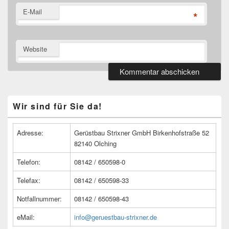
E-Mail
*
Website
Primärer
Wir sind für Sie da!
Seitenleisten
Widget-
Bereich
Adresse:
Gerüstbau Strixner GmbH Birkenhofstraße 52
82140 Olching
Telefon:
08142 / 650598-0
Telefax:
08142 / 650598-33
Notfallnummer:
08142 / 650598-43
eMail:
info@geruestbau-strixner.de