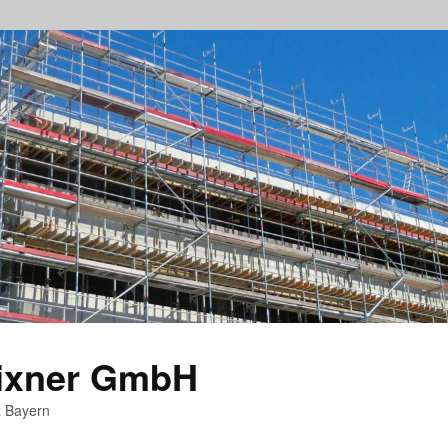
rixner GmbH
z Bayern