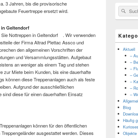
a. 3 Jahren, bis die provisorische
Suche
Such
ngebaute Feuertreppe ersetzt wird.
nach:
n in Geltendorf
r Sie Nottreppen in Geltendorf . Wir verwenden
Katego
stteile der Firma Altrad Plettac Assco und
Aktuell
prechen den allgemeinen Vorschriften der
– Au
ichtungen und Versammlungsstätten. Aufgebaut
– Be
istens an weniger als einem Tag und stehen
– Fl
e zur Miete beim Kunden, bis eine dauerhafte
– Ge
ings können diese Treppenanlagen auch als feste
– Ka
eiben. Aufgrund der ausschließlichen
– Ro
 sind diese für einen dauerhaften Einsatz
– We
Allgeme
Blog
Downloa
Häufig g
Treppenanlagen können für den öffentlichen
Kuriose
n Treppengeländer ausgestattet werden. Dieses
Objekte