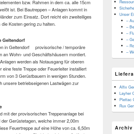
Ressour
stelementen bzw. Rahmen in dem ca. alle 15cm
Sicherhe
hweißt ist. Bei Bautreppen – Anlagen kommt in
Unser Ei
änder zum Einsatz. Dort reicht ein zweiteiliges
– Au
 die Kosten gering zu halten.
– Be
– Fl
– Ge
he Geltendorf
– Ro
n in Geltendorf provisorische / temporäre
– We
en an Wohn- und Geschäftshäusern montiert.
-Anlagen werden als Notausgang für oberen
 eine feste Treppe oder Feuerleiter installiert
Liefera
turm von 3 Gerüstbauern in wenigen Stunden.
rch unsere betriebseigenen Lastwägen zur
Alfix Ge
Layher 
Plettac 
Rux Ger
e
ld mit der provisorischen Treppenanlage bei
 der Gerüstetagen, welche immer 2,00m
Archiv
diese Feuertreppe auf eine Höhe von ca. 6,50m