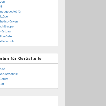
cen
it
nzugsgebiet für
fzüge
helfsbrücken
uchttreppen
rüstbau
llgerüste
tterschutz
nten für Gerüstteile
rüst
Gerüsttechnik
Gerüst
üst