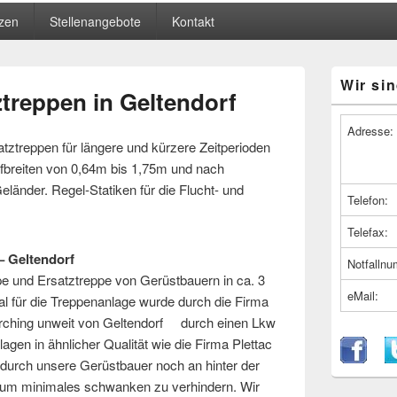
zen
Stellenangebote
Kontakt
Primärer
Wir sin
Seitenleiste
ztreppen in Geltendorf
Widget-
Bereich
Adresse:
atztreppen für längere und kürzere Zeitperioden
fbreiten von 0,64m bis 1,75m und nach
eländer. Regel-Statiken für die Flucht- und
Telefon:
Telefax:
 – Geltendorf
Notfalln
pe und Ersatztreppe von Gerüstbauern in ca. 3
eMail:
l für die Treppenanlage wurde durch die Firma
rching unweit von Geltendorf durch einen Lkw
nlagen in ähnlicher Qualität wie die Firma Plettac
 durch unsere Gerüstbauer noch an hinter der
 um minimales schwanken zu verhindern. Wir