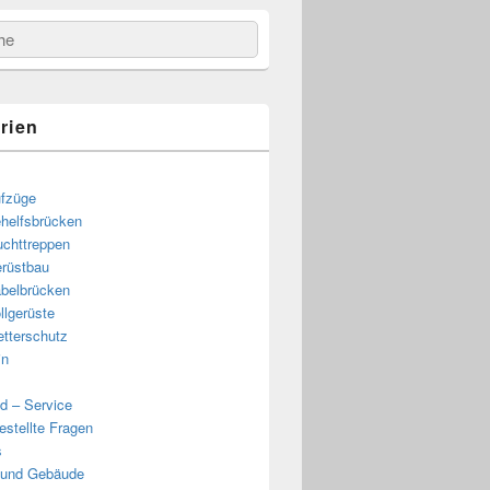
e
rien
fzüge
helfsbrücken
uchttreppen
rüstbau
belbrücken
llgerüste
tterschutz
in
d – Service
estellte Fragen
s
 und Gebäude