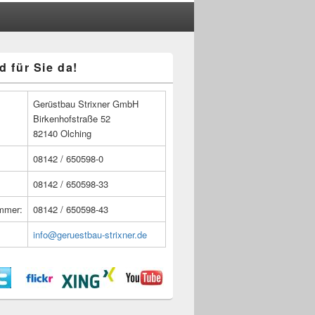
d für Sie da!
n
Gerüstbau Strixner GmbH
Birkenhofstraße 52
82140 Olching
08142 / 650598-0
08142 / 650598-33
ummer:
08142 / 650598-43
info@geruestbau-strixner.de