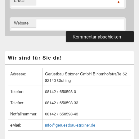
E-Mail
*
Website
Primärer
Wir sind für Sie da!
Seitenleisten
Widget-
Bereich
Adresse:
Gerüstbau Strixner GmbH Birkenhofstraße 52
82140 Olching
Telefon:
08142 / 650598-0
Telefax:
08142 / 650598-33
Notfallnummer:
08142 / 650598-43
eMail:
info@geruestbau-strixner.de