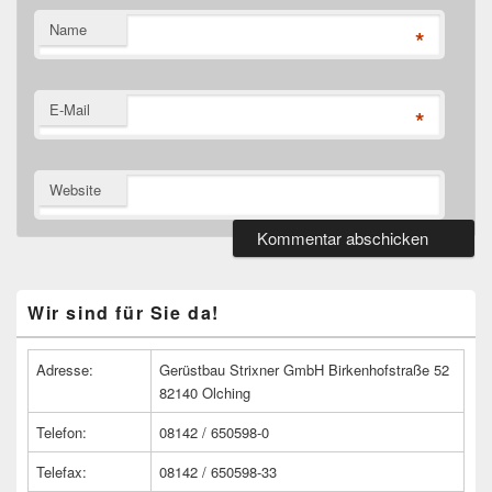
Name
*
E-Mail
*
Website
Primärer
Wir sind für Sie da!
Seitenleisten
Widget-
Bereich
Adresse:
Gerüstbau Strixner GmbH Birkenhofstraße 52
82140 Olching
Telefon:
08142 / 650598-0
Telefax:
08142 / 650598-33