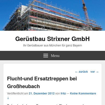
Gerüstbau Strixner GmbH
Ihr Gerüstbauer aus München für ganz Bayern
Menu
Beitragsnavigation
←
zurück
vor
→
Flucht-und Ersatztreppen bei
Großheubach
Veröffentlicht am
21. Dezember 2012
von
fritz
—
Keine Kommentare
↓