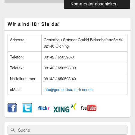
Primärer
Wir sind für Sie da!
Seitenleisten
Widget-
Bereich
Adresse:
Gerüstbau Strixner GmbH Birkenhofstraße 52
82140 Olching
Telefon:
08142 / 650598-0
Telefax:
08142 / 650598-33
Notfallnummer:
08142 / 650598-43
eMail:
info@geruestbau-strixner.de
Suche
Suche
nach: