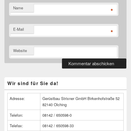
Name
*
E-Mail
*
Website
Primärer
Wir sind für Sie da!
Seitenleisten
Widget-
Bereich
Adresse:
Gerüstbau Strixner GmbH Birkenhofstraße 52
82140 Olching
Telefon:
08142 / 650598-0
Telefax:
08142 / 650598-33