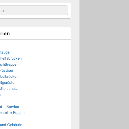
e
rien
fzüge
helfsbrücken
uchttreppen
rüstbau
belbrücken
llgerüste
tterschutz
in
d – Service
estellte Fragen
s
 und Gebäude