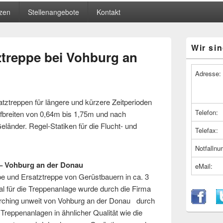
zen
Stellenangebote
Kontakt
Primärer
Wir sin
Seitenleiste
ztreppe bei Vohburg an
Widget-
Bereich
Adresse:
atztreppen für längere und kürzere Zeitperioden
Telefon:
fbreiten von 0,64m bis 1,75m und nach
eländer. Regel-Statiken für die Flucht- und
Telefax:
Notfalln
 – Vohburg an der Donau
eMail:
pe und Ersatztreppe von Gerüstbauern in ca. 3
l für die Treppenanlage wurde durch die Firma
rching unweit von Vohburg an der Donau durch
t Treppenanlagen in ähnlicher Qualität wie die