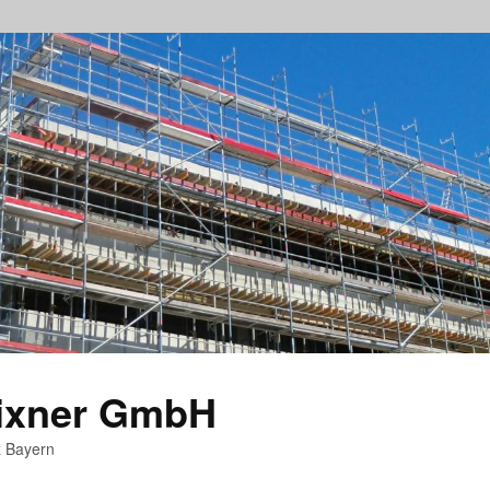
rixner GmbH
z Bayern