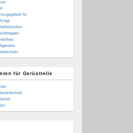
cen
it
nzugsgebiet für
fzüge
helfsbrücken
uchttreppen
rüstbau
llgerüste
tterschutz
nten für Gerüstteile
rüst
Gerüsttechnik
Gerüst
üst