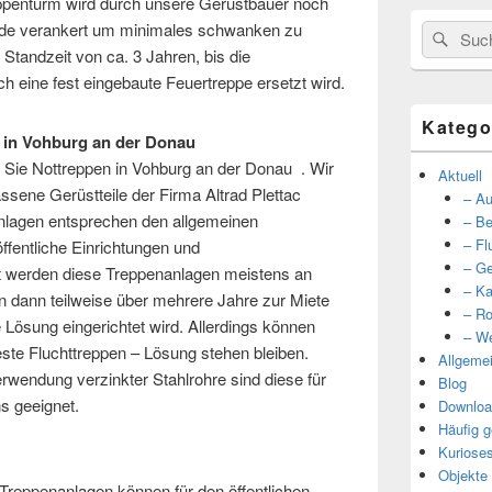
reppenturm wird durch unsere Gerüstbauer noch
sade verankert um minimales schwanken zu
Suche
Such
 Standzeit von ca. 3 Jahren, bis die
nach:
h eine fest eingebaute Feuertreppe ersetzt wird.
Katego
 in Vohburg an der Donau
r Sie Nottreppen in Vohburg an der Donau . Wir
Aktuell
ssene Gerüstteile der Firma Altrad Plettac
– Au
nlagen entsprechen den allgemeinen
– Be
– Fl
ffentliche Einrichtungen und
– Ge
 werden diese Treppenanlagen meistens an
– Ka
n dann teilweise über mehrere Jahre zur Miete
– Ro
 Lösung eingerichtet wird. Allerdings können
– We
ste Fluchttreppen – Lösung stehen bleiben.
Allgeme
rwendung verzinkter Stahlrohre sind diese für
Blog
s geeignet.
Downloa
Häufig g
Kuriose
Objekte
Treppenanlagen können für den öffentlichen