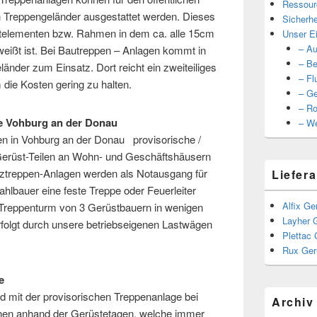
Ressour
n Treppengeländer ausgestattet werden. Dieses
Sicherhe
stelementen bzw. Rahmen in dem ca. alle 15cm
Unser Ei
– Au
hweißt ist. Bei Bautreppen – Anlagen kommt in
– Be
änder zum Einsatz. Dort reicht ein zweiteiliges
– Fl
 die Kosten gering zu halten.
– Ge
– Ro
e Vohburg an der Donau
– We
n in Vohburg an der Donau provisorische /
erüst-Teilen an Wohn- und Geschäftshäusern
atztreppen-Anlagen werden als Notausgang für
Liefera
ahlbauer eine feste Treppe oder Feuerleiter
Alfix Ge
in Treppenturm von 3 Gerüstbauern in wenigen
Layher 
rfolgt durch unsere betriebseigenen Lastwägen
Plettac 
Rux Ger
e
ld mit der provisorischen Treppenanlage bei
Archiv
nen anhand der Gerüstetagen, welche immer