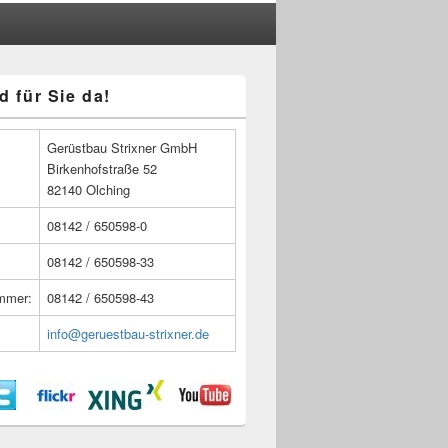
d für Sie da!
n
Gerüstbau Strixner GmbH
Birkenhofstraße 52
82140 Olching
08142 / 650598-0
08142 / 650598-33
ummer:
08142 / 650598-43
info@geruestbau-strixner.de