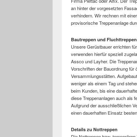
Firma Plettac oder Alfix. Der T
an hinter der vorgesetzten Fas
verhindern. Wir rechnen mit einer
provisorische Treppenanlage durc
Bautreppen und Fluchttreppen
Unsere Gerüstbauer errichten fü
verwenden hierfür speziell zugela
Assco und Layher. Die Treppena
Vorschriften der Bauordnung für ö
Versammlungsstätten. Aufgebaut
weniger als einem Tag und stehe
beim Kunden, bis eine dauerhafte
diese Treppenanlagen auch als fe
Aufgrund der ausschließlichen Ve
einen dauerhaften Einsatz besten
Details zu Nottreppen
Die Nottreppen bzw. temporären 