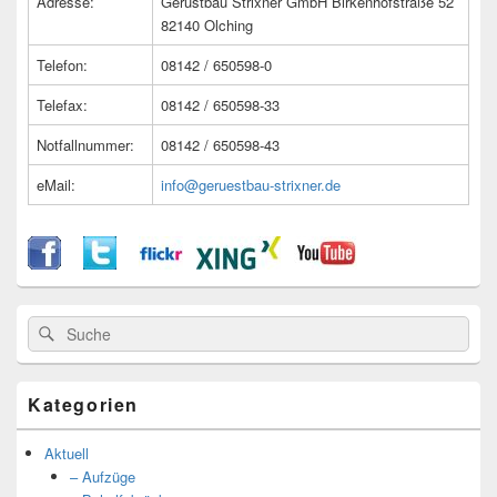
Adresse:
Gerüstbau Strixner GmbH Birkenhofstraße 52
82140 Olching
Telefon:
08142 / 650598-0
Telefax:
08142 / 650598-33
Notfallnummer:
08142 / 650598-43
eMail:
info@geruestbau-strixner.de
Suche
Suche
nach:
Kategorien
Aktuell
– Aufzüge