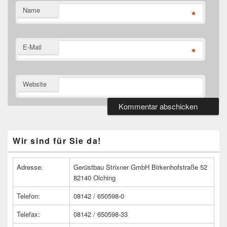
Name
*
E-Mail
*
Website
Primärer
Wir sind für Sie da!
Seitenleisten
Widget-
Bereich
Adresse:
Gerüstbau Strixner GmbH Birkenhofstraße 52
82140 Olching
Telefon:
08142 / 650598-0
Telefax:
08142 / 650598-33