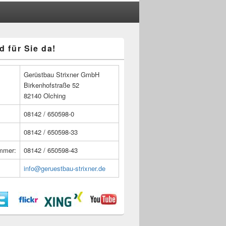
d für Sie da!
n
Gerüstbau Strixner GmbH
Birkenhofstraße 52
82140 Olching
08142 / 650598-0
08142 / 650598-33
ummer:
08142 / 650598-43
info@geruestbau-strixner.de