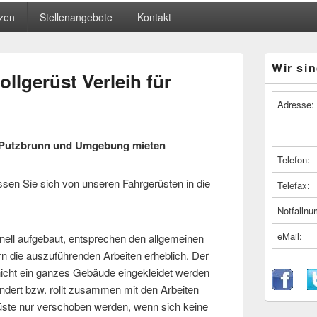
zen
Stellenangebote
Kontakt
Primärer
Wir sin
Seitenleiste
llgerüst Verleih für
Widget-
Bereich
Adresse:
r Putzbrunn und Umgebung mieten
Telefon:
en Sie sich von unseren Fahrgerüsten in die
Telefax:
Notfalln
eMail:
nell aufgebaut, entsprechen den allgemeinen
rn die auszuführenden Arbeiten erheblich. Der
s nicht ein ganzes Gebäude eingekleidet werden
ndert bzw. rollt zusammen mit den Arbeiten
üste nur verschoben werden, wenn sich keine