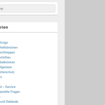
e
rien
fzüge
helfsbrücken
uchttreppen
rüstbau
belbrücken
llgerüste
tterschutz
in
d – Service
estellte Fragen
s
 und Gebäude