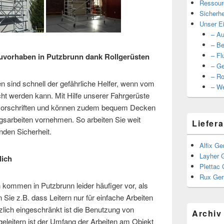
Ressour
Sicherhe
Unser Ei
– Au
– Be
– Fl
auvorhaben in Putzbrunn dank Rollgerüsten
– Ge
– Ro
en sind schnell der gefährliche Helfer, wenn vom
– We
cht werden kann. Mit Hilfe unserer Fahrgerüste
gsvorschriften und können zudem bequem Decken
gsarbeiten vornehmen. So arbeiten Sie weit
Liefera
nden Sicherheit.
Alfix Ge
Layher 
lich
Plettac 
Rux Ger
n kommen in Putzbrunn leider häufiger vor, als
Sie z.B. dass Leitern nur für einfache Arbeiten
lich eingeschränkt ist die Benutzung von
Archiv
eleitern ist der Umfang der Arbeiten am Objekt