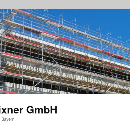
rixner GmbH
z Bayern