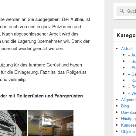
Suche
Such
nach:
ile werden an Sie ausgegeben. Der Aufbau ist
edarf auch von uns in ganz Putzbrunn und
ach abgeschlossener Arbeit wird das
Katego
n und die Lagerung übernehmen wir. Dank der
 jederzeit wieder genutzt werden.
Aktuell
– Au
– Be
utzung für das fahrbare Gerüst und haben
– Fl
ür die Einlagerung. Fazit ist, das Rollgerüst
– Ge
und vielseitig.
– Ka
– Ro
– We
ilder mit Rollgerüsten und Fahrgerüsten
Allgeme
Blog
Downloa
Häufig g
Kuriose
Objekte