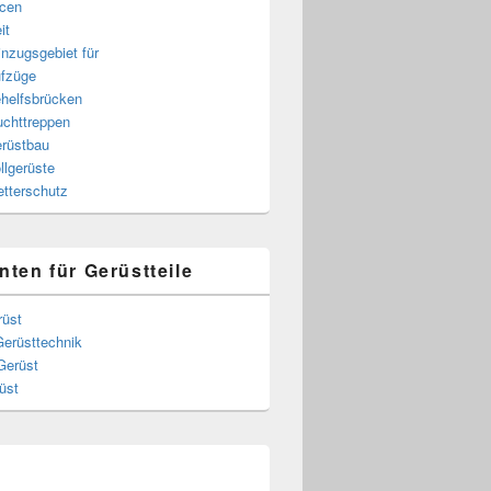
cen
it
nzugsgebiet für
fzüge
helfsbrücken
uchttreppen
rüstbau
llgerüste
tterschutz
nten für Gerüstteile
rüst
Gerüsttechnik
Gerüst
üst