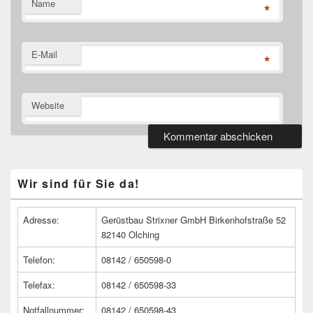
Name
*
E-Mail
*
Website
Primärer
Wir sind für Sie da!
Seitenleisten
Widget-
Bereich
Adresse:
Gerüstbau Strixner GmbH Birkenhofstraße 52
82140 Olching
Telefon:
08142 / 650598-0
Telefax:
08142 / 650598-33
Notfallnummer:
08142 / 650598-43