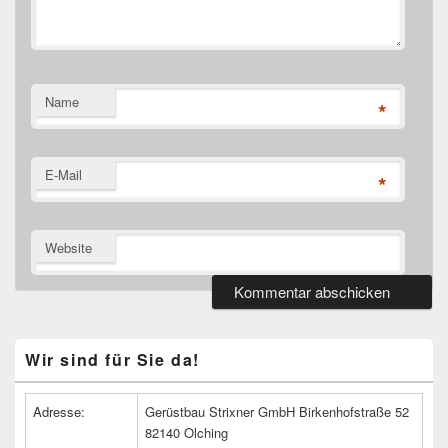
Name
*
E-Mail
*
Website
Primärer
Wir sind für Sie da!
Seitenleisten
Widget-
Bereich
Adresse:
Gerüstbau Strixner GmbH Birkenhofstraße 52
82140 Olching