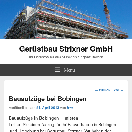
Gerüstbau Strixner GmbH
Ihr Gerüstbauer aus München für ganz Bayern
Menu
Beitragsnavigation
←
zurück
vor
→
Bauaufzüge bei Bobingen
Veröffentlicht am
24. April 2013
von
fritz
Bauaufzüge in Bobingen mieten
Leihen Sie einen Aufzug für Ihr Bauvorhaben in Bobingen
und Umgebung bei Gerüstbau Strixner. Wir haben den