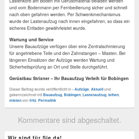
Lastenkorb am Boden mit Gerüstmaterial beladen werden
und vom Bodenmann per Fernbedienung sicher und schnell
nach oben gefahren werden. Per Schwenkmechanismus
wurde der Lastenaufzug nach innen eingefahren, so dass ein
sicheres Entladen gewährleistet wurde.
Wartung und Service
Unsere Bauaufzüge verfügen über eine Zentralschmierung
für angetriebene Teile und den Zahnstangen – Masten. Bei
längeren Einsätzen der Aufzüge werden Wartung und
Sicherheitsprüfung an Ort und Stelle durchgeführt.
Gerüstbau Strixner – Ihr Bauaufzug Verleih für Bobingen
Dieser Beitrag wurde veröffentlicht in
- Aufzüge
,
Aktuell
und
gekennzeichnet mit
Bauaufzug
,
Bobingen
,
Lastenaufzug
,
leihen
,
mieten
von
fritz
.
Permalink
Kommentare sind abgeschaltet.
Primärer
Wir sind für Sie da!