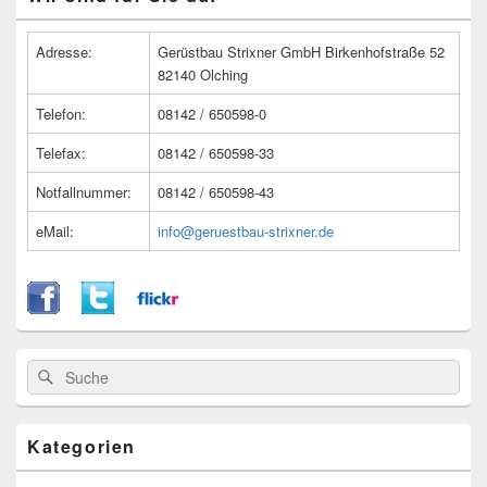
Seitenleisten
Widget-
Bereich
Adresse:
Gerüstbau Strixner GmbH Birkenhofstraße 52
82140 Olching
Telefon:
08142 / 650598-0
Telefax:
08142 / 650598-33
Notfallnummer:
08142 / 650598-43
eMail:
info@geruestbau-strixner.de
Suche
Suche
nach:
Kategorien