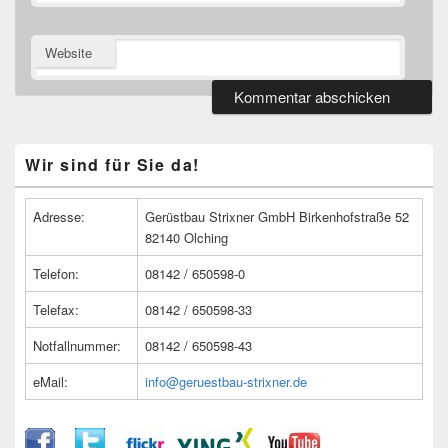
Website
Primärer
Wir sind für Sie da!
Seitenleisten
Widget-
Bereich
Adresse:
Gerüstbau Strixner GmbH Birkenhofstraße 52
82140 Olching
Telefon:
08142 / 650598-0
Telefax:
08142 / 650598-33
Notfallnummer:
08142 / 650598-43
eMail:
info@geruestbau-strixner.de