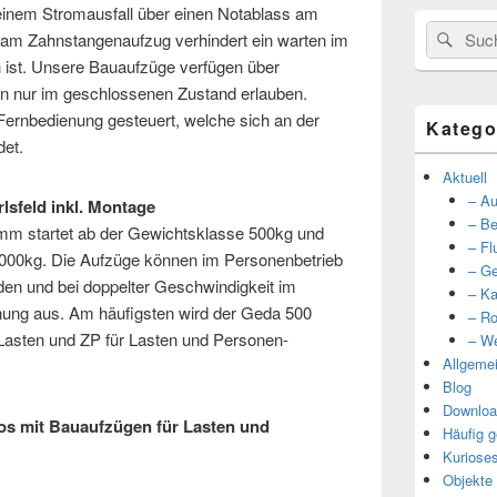
 einem Stromausfall über einen Notablass am
Suche
Such
 am Zahnstangenaufzug verhindert ein warten im
nach:
n ist. Unsere Bauaufzüge verfügen über
ren nur im geschlossenen Zustand erlauben.
Fernbedienung gesteuert, welche sich an der
Katego
det.
Aktuell
– Au
lsfeld inkl. Montage
– Be
m startet ab der Gewichtsklasse 500kg und
– Fl
 2000kg. Die Aufzüge können im Personenbetrieb
– Ge
en und bei doppelter Geschwindigkeit im
– Ka
nung aus. Am häufigsten wird der Geda 500
– Ro
 Lasten und ZP für Lasten und Personen-
– We
Allgeme
Blog
Downloa
tos mit Bauaufzügen für Lasten und
Häufig g
Kuriose
Objekte