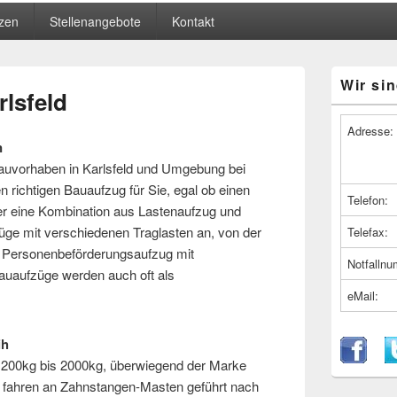
zen
Stellenangebote
Kontakt
Primärer
Wir sin
Seitenleiste
lsfeld
Widget-
Bereich
Adresse:
n
 Bauvorhaben in Karlsfeld und Umgebung bei
n richtigen Bauaufzug für Sie, egal ob einen
Telefon:
er eine Kombination aus Lastenaufzug und
üge mit verschiedenen Traglasten an, von der
Telefax:
 Personenbeförderungsaufzug mit
Notfalln
uaufzüge werden auch oft als
eMail:
ih
 200kg bis 2000kg, überwiegend der Marke
 fahren an Zahnstangen-Masten geführt nach