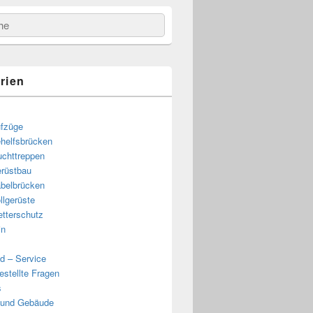
e
rien
fzüge
helfsbrücken
uchttreppen
rüstbau
belbrücken
llgerüste
tterschutz
in
d – Service
estellte Fragen
s
 und Gebäude