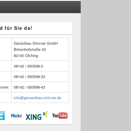
d für Sie da!
n
Gerüstbau Strixner GmbH
Birkenhofstraße 52
82140 Olching
08142 / 650598-0
08142 / 650598-33
ummer:
08142 / 650598-43
info@geruestbau-strixner.de