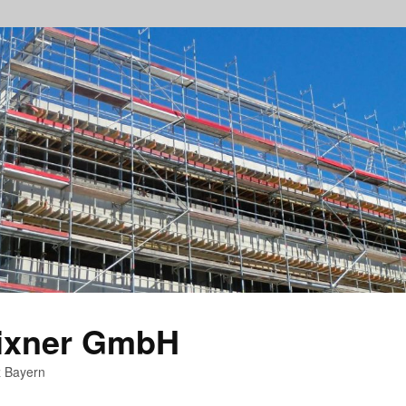
rixner GmbH
z Bayern