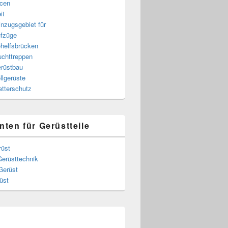
cen
it
nzugsgebiet für
fzüge
helfsbrücken
uchttreppen
rüstbau
llgerüste
tterschutz
nten für Gerüstteile
rüst
Gerüsttechnik
Gerüst
üst