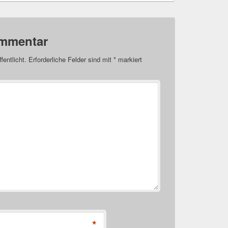
ommentar
fentlicht.
Erforderliche Felder sind mit
*
markiert
*