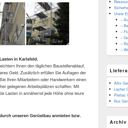
Ressour
Sicherhe
Unser Ei
– Au
– Be
– Fl
– Ge
– Ro
– We
asten in Karlsfeld.
ichtern Ihnen den täglichen Baustellenablauf,
Liefera
ares Geld. Zusätzlich erfüllen Sie Auflagen der
ie Ihren Mitarbeitern oder Handwerkern einen
Alfix Ge
er gelegenen Arbeitsplätzen schaffen. Mit
Layher 
e Lasten in annähernd jede Höhe ohne teure
Plettac 
Rux Ger
durch unseren Gerüstbau anmieten bzw.
Archiv