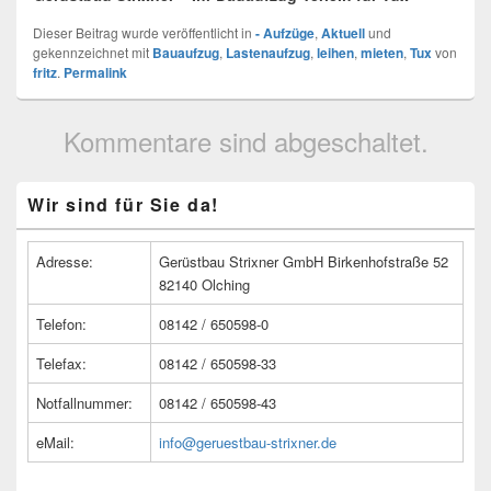
Dieser Beitrag wurde veröffentlicht in
- Aufzüge
,
Aktuell
und
gekennzeichnet mit
Bauaufzug
,
Lastenaufzug
,
leihen
,
mieten
,
Tux
von
fritz
.
Permalink
Kommentare sind abgeschaltet.
Primärer
Wir sind für Sie da!
Seitenleisten
Widget-
Bereich
Adresse:
Gerüstbau Strixner GmbH Birkenhofstraße 52
82140 Olching
Telefon:
08142 / 650598-0
Telefax:
08142 / 650598-33
Notfallnummer:
08142 / 650598-43
eMail:
info@geruestbau-strixner.de