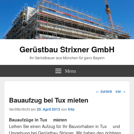
Gerüstbau Strixner GmbH
Ihr Gerüstbauer aus München für ganz Bayern
Menu
Beitragsnavigation
←
zurück
vor
→
Bauaufzug bei Tux mieten
Veröffentlicht am
20. April 2013
von
fritz
Bauaufzüge in Tux mieten
Leihen Sie einen Aufzug für Ihr Bauvorhaben in Tux und
Umgebung bei Gerüstbau Strixner. Wir haben den richtigen