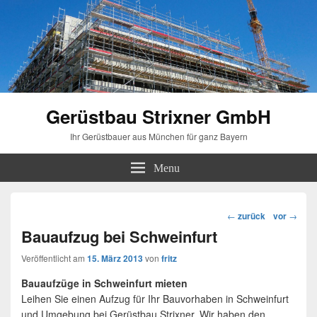
Gerüstbau Strixner GmbH
Ihr Gerüstbauer aus München für ganz Bayern
Menu
Beitragsnavigation
←
zurück
vor
→
Bauaufzug bei Schweinfurt
Veröffentlicht am
15. März 2013
von
fritz
Bauaufzüge in Schweinfurt mieten
Leihen Sie einen Aufzug für Ihr Bauvorhaben in Schweinfurt
und Umgebung bei Gerüstbau Strixner. Wir haben den