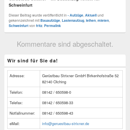
Schweinfurt
Dieser Beitrag wurde veröffentlicht in
- Aufzüge
,
Aktuell
und
gekennzeichnet mit
Bauaufzüge
,
Lastenaufzug
,
leihen
,
mieten
,
Schweinfurt
von
fritz
.
Permalink
Kommentare sind abgeschaltet.
Primärer
Wir sind für Sie da!
Seitenleisten
Widget-
Bereich
Adresse:
Gerüstbau Strixner GmbH Birkenhofstraße 52
82140 Olching
Telefon:
08142 / 650598-0
Telefax:
08142 / 650598-33
Notfallnummer:
08142 / 650598-43
eMail:
info@geruestbau-strixner.de