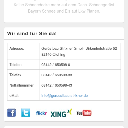
Keine Schneedecke mehr auf dem Dach. Schneegerüst
Bayern Schnee und Eis auf Lkw Planen.
Primärer
Wir sind für Sie da!
Seitenleisten
Widget-
Bereich
Adresse:
Gerüstbau Strixner GmbH Birkenhofstraße 52
82140 Olching
Telefon:
08142 / 650598-0
Telefax:
08142 / 650598-33
Notfallnummer:
08142 / 650598-43
eMail:
info@geruestbau-strixner.de