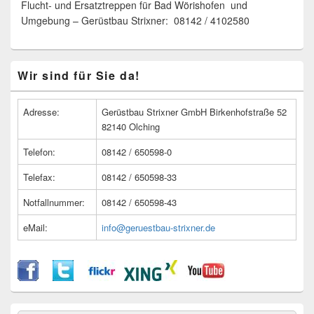
Flucht- und Ersatztreppen für Bad Wörishofen und
Umgebung – Gerüstbau Strixner: 08142 / 4102580
Primärer
Wir sind für Sie da!
Seitenleisten
Widget-
Bereich
Adresse:
Gerüstbau Strixner GmbH Birkenhofstraße 52
82140 Olching
Telefon:
08142 / 650598-0
Telefax:
08142 / 650598-33
Notfallnummer:
08142 / 650598-43
eMail:
info@geruestbau-strixner.de