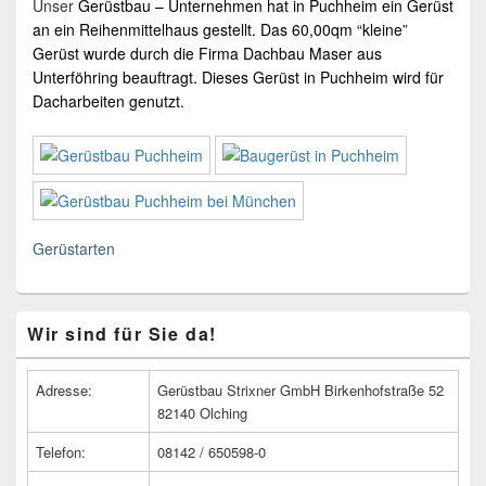
Unser
Gerüstbau
– Unternehmen hat in
Puchheim
ein
Gerüst
an ein Reihenmittelhaus gestellt. Das 60,00qm “kleine”
Gerüst
wurde durch die Firma Dachbau Maser aus
Unterföhring
beauftragt. Dieses
Gerüst in Puchheim
wird für
Dacharbeiten
genutzt.
Gerüstarten
Primärer
Wir sind für Sie da!
Seitenleisten
Widget-
Bereich
Adresse:
Gerüstbau Strixner GmbH Birkenhofstraße 52
82140 Olching
Telefon:
08142 / 650598-0