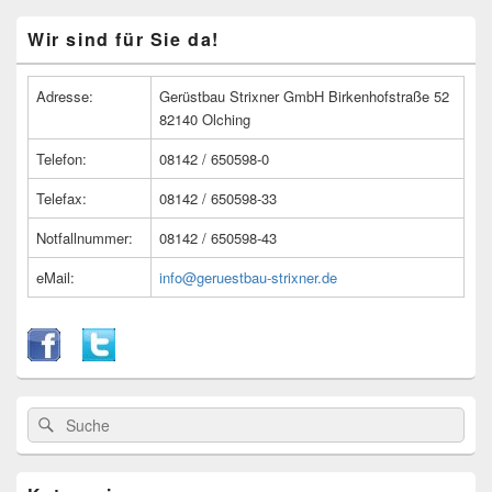
Primärer
Wir sind für Sie da!
Seitenleisten
Widget-
Bereich
Adresse:
Gerüstbau Strixner GmbH Birkenhofstraße 52
82140 Olching
Telefon:
08142 / 650598-0
Telefax:
08142 / 650598-33
Notfallnummer:
08142 / 650598-43
eMail:
info@geruestbau-strixner.de
Suche
Suche
nach: