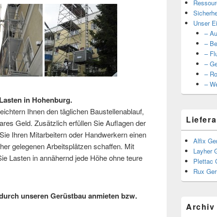
Ressour
Sicherhe
Unser Ei
– Au
– Be
– Fl
– Ge
– Ro
– We
Lasten in Hohenburg.
ichtern Ihnen den täglichen Baustellenablauf,
Liefera
ares Geld. Zusätzlich erfüllen Sie Auflagen der
ie Ihren Mitarbeitern oder Handwerkern einen
Alfix Ge
er gelegenen Arbeitsplätzen schaffen. Mit
Layher 
e Lasten in annähernd jede Höhe ohne teure
Plettac 
Rux Ger
durch unseren Gerüstbau anmieten bzw.
Archiv