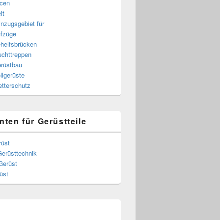
cen
it
nzugsgebiet für
fzüge
helfsbrücken
uchttreppen
rüstbau
llgerüste
tterschutz
nten für Gerüstteile
rüst
Gerüsttechnik
Gerüst
üst