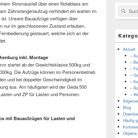
 einem Stromausfall über einen Notablass am
Suche
Such
 am Zahnstangenaufzug verhindert ein warten im
nach:
n ist. Unsere Bauaufzüge verfügen über
ren nur im geschlossenen Zustand erlauben.
Fernbedienung gesteuert, welche sich an der
Katego
det.
Aktuell
– Au
henburg inkl. Montage
– Be
m startet ab der Gewichtsklasse 500kg und
– Fl
 2000kg. Die Aufzüge können im Personenbetrieb
– Ge
en und bei doppelter Geschwindigkeit im
– Ka
nung aus. Am häufigsten wird der Geda 500
– Ro
 Lasten und ZP für Lasten und Personen-
– We
Allgeme
Blog
Downloa
tos mit Bauaufzügen für Lasten und
Häufig g
Kuriose
Objekte