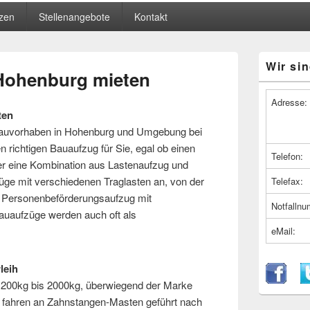
zen
Stellenangebote
Kontakt
Primärer
Wir sin
Seitenleiste
 Hohenburg mieten
Widget-
Bereich
Adresse:
ten
 Bauvorhaben in Hohenburg und Umgebung bei
n richtigen Bauaufzug für Sie, egal ob einen
Telefon:
er eine Kombination aus Lastenaufzug und
üge mit verschiedenen Traglasten an, von der
Telefax:
 Personenbeförderungsaufzug mit
Notfalln
uaufzüge werden auch oft als
eMail:
leih
 200kg bis 2000kg, überwiegend der Marke
 fahren an Zahnstangen-Masten geführt nach