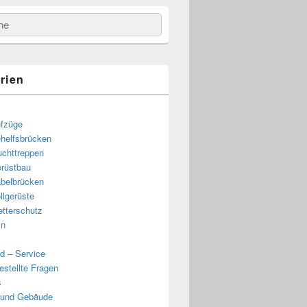
e
rien
fzüge
helfsbrücken
uchttreppen
rüstbau
belbrücken
llgerüste
tterschutz
in
d – Service
estellte Fragen
s
 und Gebäude