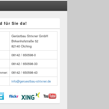
d für Sie da!
n
Gerüstbau Strixner GmbH
Birkenhofstraße 52
82140 Olching
08142 / 650598-0
08142 / 650598-33
ummer:
08142 / 650598-43
info@geruestbau-strixner.de