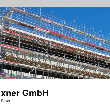
rixner GmbH
z Bayern