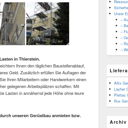
Ressour
Sicherhe
Unser Ei
– Au
– Be
– Fl
– Ge
– Ro
– We
asten in Thierstein.
ichtern Ihnen den täglichen Baustellenablauf,
Liefera
ares Geld. Zusätzlich erfüllen Sie Auflagen der
ie Ihren Mitarbeitern oder Handwerkern einen
Alfix Ge
er gelegenen Arbeitsplätzen schaffen. Mit
Layher 
e Lasten in annähernd jede Höhe ohne teure
Plettac 
Rux Ger
durch unseren Gerüstbau anmieten bzw.
Archiv