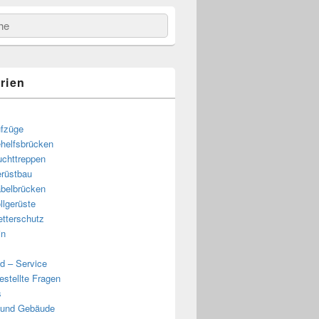
e
rien
fzüge
helfsbrücken
uchttreppen
rüstbau
belbrücken
llgerüste
tterschutz
in
d – Service
estellte Fragen
s
 und Gebäude