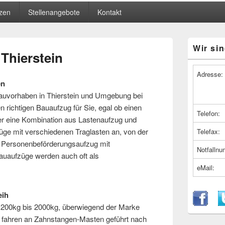
zen
Stellenangebote
Kontakt
Primärer
Wir sin
Seitenleiste
Thierstein
Widget-
Bereich
Adresse:
en
 Bauvorhaben in Thierstein und Umgebung bei
n richtigen Bauaufzug für Sie, egal ob einen
Telefon:
er eine Kombination aus Lastenaufzug und
üge mit verschiedenen Traglasten an, von der
Telefax:
 Personenbeförderungsaufzug mit
Notfalln
uaufzüge werden auch oft als
eMail:
eih
 200kg bis 2000kg, überwiegend der Marke
 fahren an Zahnstangen-Masten geführt nach