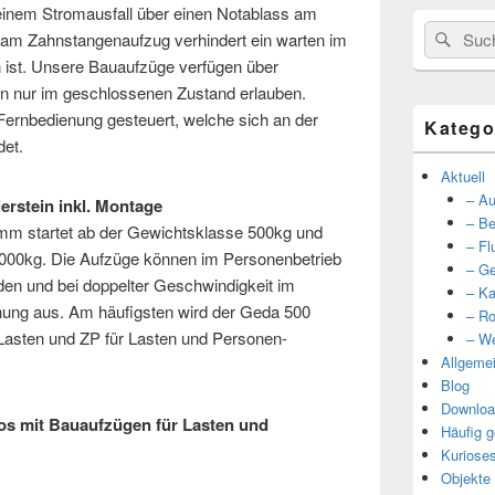
 einem Stromausfall über einen Notablass am
Suche
Such
 am Zahnstangenaufzug verhindert ein warten im
nach:
n ist. Unsere Bauaufzüge verfügen über
ren nur im geschlossenen Zustand erlauben.
Fernbedienung gesteuert, welche sich an der
Katego
det.
Aktuell
– Au
erstein inkl. Montage
– Be
m startet ab der Gewichtsklasse 500kg und
– Fl
 2000kg. Die Aufzüge können im Personenbetrieb
– Ge
en und bei doppelter Geschwindigkeit im
– Ka
nung aus. Am häufigsten wird der Geda 500
– Ro
 Lasten und ZP für Lasten und Personen-
– We
Allgeme
Blog
Downloa
tos mit Bauaufzügen für Lasten und
Häufig g
Kuriose
Objekte