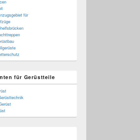
cen
it
nzugsgebiet für
fzüge
helfsbrücken
uchttreppen
rüstbau
llgerüste
tterschutz
nten für Gerüstteile
rüst
Gerüsttechnik
Gerüst
üst