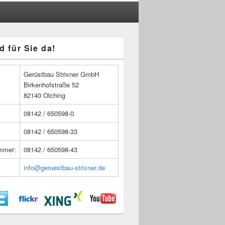
d für Sie da!
n
Gerüstbau Strixner GmbH
Birkenhofstraße 52
82140 Olching
08142 / 650598-0
08142 / 650598-33
ummer:
08142 / 650598-43
info@geruestbau-strixner.de