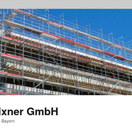
rixner GmbH
z Bayern