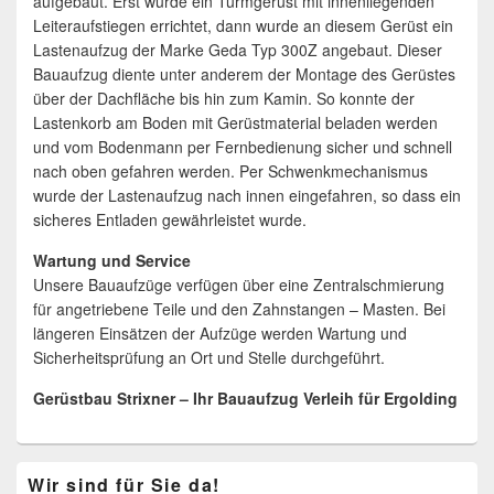
aufgebaut. Erst wurde ein Turmgerüst mit innenliegenden
Leiteraufstiegen errichtet, dann wurde an diesem Gerüst ein
Lastenaufzug der Marke Geda Typ 300Z angebaut. Dieser
Bauaufzug diente unter anderem der Montage des Gerüstes
über der Dachfläche bis hin zum Kamin. So konnte der
Lastenkorb am Boden mit Gerüstmaterial beladen werden
und vom Bodenmann per Fernbedienung sicher und schnell
nach oben gefahren werden. Per Schwenkmechanismus
wurde der Lastenaufzug nach innen eingefahren, so dass ein
sicheres Entladen gewährleistet wurde.
Wartung und Service
Unsere Bauaufzüge verfügen über eine Zentralschmierung
für angetriebene Teile und den Zahnstangen – Masten. Bei
längeren Einsätzen der Aufzüge werden Wartung und
Sicherheitsprüfung an Ort und Stelle durchgeführt.
Gerüstbau Strixner – Ihr Bauaufzug Verleih für Ergolding
Primärer
Wir sind für Sie da!
Seitenleisten