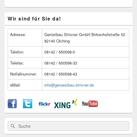
Primärer
Wir sind für Sie da!
Seitenleisten
Widget-
Bereich
Adresse:
Gerüstbau Strixner GmbH Birkenhofstraße 52
82140 Olching
Telefon:
08142 / 650598-0
Telefax:
08142 / 650598-33
Notfallnummer:
08142 / 650598-43
eMail:
info@geruestbau-strixner.de
Suche
Suche
nach: