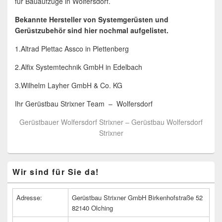
für Bauaufzüge in Wolfersdorf.
Bekannte Hersteller von Systemgerüsten und
Gerüstzubehör sind hier nochmal aufgelistet.
1.Altrad Plettac Assco in Plettenberg
2.Alfix Systemtechnik GmbH in Edelbach
3.Wilhelm Layher GmbH & Co. KG
Ihr Gerüstbau Strixner Team – Wolfersdorf
Gerüstbauer Wolfersdorf Strixner – Gerüstbau Wolfersdorf
Strixner
Primärer
Wir sind für Sie da!
Seitenleisten
Widget-
Bereich
Adresse:
Gerüstbau Strixner GmbH Birkenhofstraße 52
82140 Olching