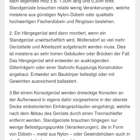
flach liegendes Holz z.B. 1,00m lang und 0,30m breit.
Standgerüste brauchen relativ wenig Verankerungen, welche
meistens aus günstigen Nylon-Dübeln oder qualitativ
hochwertigen Fischerdübeln und Ringösen bestehen.
2. Ein Hängegerüst wird dann montiert, wenn ein
Standgerüst unwirtschaftlich wird, Wolfersdorf so viel mehr
Gerüstteile und Arbeitszeit aufgebracht werden muss. Dies
ist meistens an sehr hohen Gebäuden oder Brücken der Fall.
Das Hängegerüst wird entweder an auskragenden
Gitterträgern oder einer Stahrohr-Kupplungs Konstruktion
angebaut. Entweder am Baukörper befestigt oder mit
Gewichten ausreichend ballastiert.
3.Bei einem Konsolgerüst werden dreieckige Konsolen an
der Außenwand in eigens dafür vorgesehene in der oberste
Decke einbetonierten Einhängeschlaufen eingehängt, welche
nach dem Abbau des Gerüsts durch einen Trennschleifer
entfernt werden. Standgerüste brauchen hingegen nur
wenige Befestigungspunkte (Verankerungen), die in Form
von Dübeln – meist aus Nylon – oder Gewindehülsen auch in