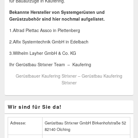
für Bauaufzüge in Kaufering.
Bekannte Hersteller von Systemgerüsten und
Gerüstzubehör sind hier nochmal aufgelistet.
1.Altrad Plettac Assco in Plettenberg
2.Alfix Systemtechnik GmbH in Edelbach
3.Wilhelm Layher GmbH & Co. KG
Ihr Gerüstbau Strixner Team – Kaufering
Gerüstbauer Kaufering Strixner – Gerüstbau Kaufering
Strixner
Primärer
Wir sind für Sie da!
Seitenleisten
Widget-
Bereich
Adresse:
Gerüstbau Strixner GmbH Birkenhofstraße 52
82140 Olching