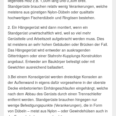
liegendes Holz z.B. 1,00m lang und 0,30m breit.
Standgerüste brauchen relativ wenig Verankerungen, welche
meistens aus günstigen Nylon-Dübeln oder qualitativ
hochwertigen Fischerdübeln und Ringösen bestehen.
2. Ein Hängegerüst wird dann montiert, wenn ein
Standgerüst unwirtschaftlich wird, weil so viel mehr
Gerüstteile und Arbeitszeit aufgebracht werden muss. Dies
ist meistens an sehr hohen Gebäuden oder Brücken der Fall.
Das Hängegerüst wird entweder an auskragenden
Gitterträgern oder einer Stahrohr-Kupplungs Konstruktion
angebaut. Entweder am Baukörper befestigt oder mit
Gewichten ausreichend ballastiert.
3.Bei einem Konsolgerüst werden dreieckige Konsolen an
der Außenwand in eigens dafür vorgesehene in der oberste
Decke einbetonierten Einhängeschlaufen eingehängt, welche
nach dem Abbau des Gerüsts durch einen Trennschleifer
entfernt werden. Standgerüste brauchen hingegen nur
wenige Befestigungspunkte (Verankerungen), die in Form
von Dübeln – meist aus Nylon – oder Gewindehülsen auch in