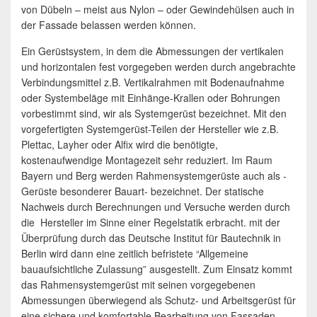
von Dübeln – meist aus Nylon – oder Gewindehülsen auch in
der Fassade belassen werden können.
Ein Gerüstsystem, in dem die Abmessungen der vertikalen
und horizontalen fest vorgegeben werden durch angebrachte
Verbindungsmittel z.B. Vertikalrahmen mit Bodenaufnahme
oder Systembeläge mit Einhänge-Krallen oder Bohrungen
vorbestimmt sind, wir als Systemgerüst bezeichnet. Mit den
vorgefertigten Systemgerüst-Teilen der Hersteller wie z.B.
Plettac, Layher oder Alfix wird die benötigte,
kostenaufwendige Montagezeit sehr reduziert. Im Raum
Bayern und Berg werden Rahmensystemgerüste auch als -
Gerüste besonderer Bauart- bezeichnet. Der statische
Nachweis durch Berechnungen und Versuche werden durch
die Hersteller im Sinne einer Regelstatik erbracht. mit der
Überprüfung durch das Deutsche Institut für Bautechnik in
Berlin wird dann eine zeitlich befristete “Allgemeine
bauaufsichtliche Zulassung” ausgestellt. Zum Einsatz kommt
das Rahmensystemgerüst mit seinen vorgegebenen
Abmessungen überwiegend als Schutz- und Arbeitsgerüst für
eine sichere und komfortable Bearbeitung von Fassaden