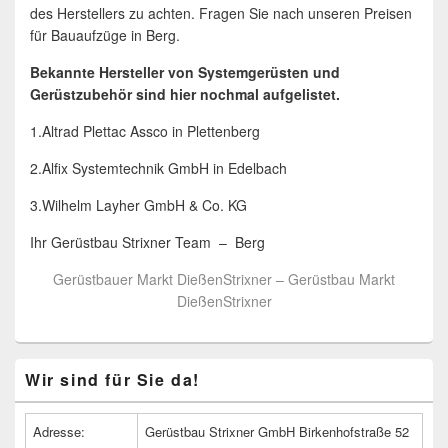
des Herstellers zu achten. Fragen Sie nach unseren Preisen
für Bauaufzüge in Berg.
Bekannte Hersteller von Systemgerüsten und
Gerüstzubehör sind hier nochmal aufgelistet.
1.Altrad Plettac Assco in Plettenberg
2.Alfix Systemtechnik GmbH in Edelbach
3.Wilhelm Layher GmbH & Co. KG
Ihr Gerüstbau Strixner Team – Berg
Gerüstbauer Markt DießenStrixner – Gerüstbau Markt
DießenStrixner
Primärer
Wir sind für Sie da!
Seitenleisten
Widget-
Bereich
Adresse:
Gerüstbau Strixner GmbH Birkenhofstraße 52