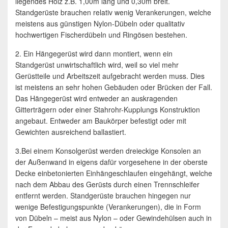
liegendes Holz z.B. 1,00m lang und 0,30m breit.
Standgerüste brauchen relativ wenig Verankerungen, welche
meistens aus günstigen Nylon-Dübeln oder qualitativ
hochwertigen Fischerdübeln und Ringösen bestehen.
2. Ein Hängegerüst wird dann montiert, wenn ein
Standgerüst unwirtschaftlich wird, weil so viel mehr
Gerüstteile und Arbeitszeit aufgebracht werden muss. Dies
ist meistens an sehr hohen Gebäuden oder Brücken der Fall.
Das Hängegerüst wird entweder an auskragenden
Gitterträgern oder einer Stahrohr-Kupplungs Konstruktion
angebaut. Entweder am Baukörper befestigt oder mit
Gewichten ausreichend ballastiert.
3.Bei einem Konsolgerüst werden dreieckige Konsolen an
der Außenwand in eigens dafür vorgesehene in der oberste
Decke einbetonierten Einhängeschlaufen eingehängt, welche
nach dem Abbau des Gerüsts durch einen Trennschleifer
entfernt werden. Standgerüste brauchen hingegen nur
wenige Befestigungspunkte (Verankerungen), die in Form
von Dübeln – meist aus Nylon – oder Gewindehülsen auch in