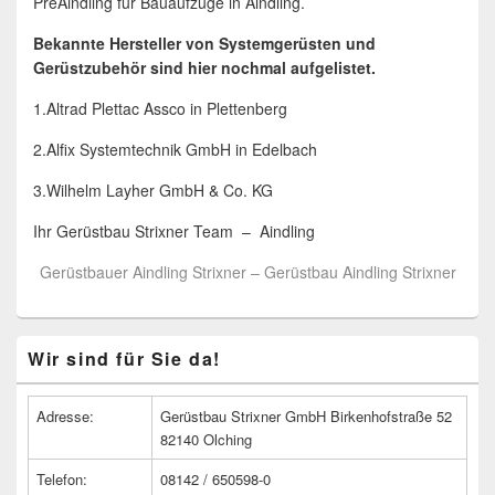
PreAindling für Bauaufzüge in Aindling.
Bekannte Hersteller von Systemgerüsten und
Gerüstzubehör sind hier nochmal aufgelistet.
1.Altrad Plettac Assco in Plettenberg
2.Alfix Systemtechnik GmbH in Edelbach
3.Wilhelm Layher GmbH & Co. KG
Ihr Gerüstbau Strixner Team – Aindling
Gerüstbauer Aindling Strixner – Gerüstbau Aindling Strixner
Primärer
Wir sind für Sie da!
Seitenleisten
Widget-
Bereich
Adresse:
Gerüstbau Strixner GmbH Birkenhofstraße 52
82140 Olching
Telefon:
08142 / 650598-0