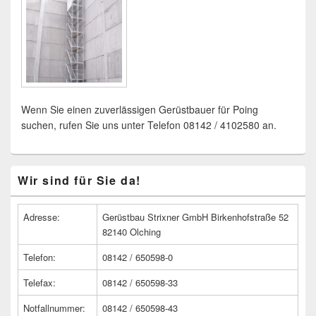
Wenn Sie einen zuverlässigen Gerüstbauer für Poing
suchen, rufen Sie uns unter Telefon 08142 / 4102580 an.
Primärer
Wir sind für Sie da!
Seitenleisten
Widget-
Bereich
Adresse:
Gerüstbau Strixner GmbH Birkenhofstraße 52
82140 Olching
Telefon:
08142 / 650598-0
Telefax:
08142 / 650598-33
Notfallnummer:
08142 / 650598-43