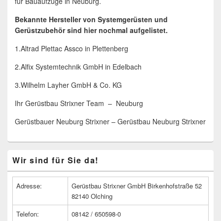
für Bauaufzüge in Neuburg.
Bekannte Hersteller von Systemgerüsten und
Gerüstzubehör sind hier nochmal aufgelistet.
1.Altrad Plettac Assco in Plettenberg
2.Alfix Systemtechnik GmbH in Edelbach
3.Wilhelm Layher GmbH & Co. KG
Ihr Gerüstbau Strixner Team – Neuburg
Gerüstbauer Neuburg Strixner – Gerüstbau Neuburg Strixner
Primärer
Wir sind für Sie da!
Seitenleisten
Widget-
Bereich
Adresse:
Gerüstbau Strixner GmbH Birkenhofstraße 52
82140 Olching
Telefon:
08142 / 650598-0