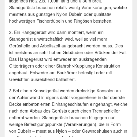
liegendes Holz z.B. 1,00m lang und 0,30m breit.
Standgerüste brauchen relativ wenig Verankerungen, welche
meistens aus günstigen Nylon-Dübeln oder qualitativ
hochwertigen Fischerdübeln und Ringösen bestehen.
2. Ein Hängegerüst wird dann montiert, wenn ein
Standgerüst unwirtschaftlich wird, weil so viel mehr
Gerüstteile und Arbeitszeit aufgebracht werden muss. Dies
ist meistens an sehr hohen Gebäuden oder Brücken der Fall.
Das Hängegerüst wird entweder an auskragenden
Gitterträgern oder einer Stahrohr-Kupplungs Konstruktion
angebaut. Entweder am Baukörper befestigt oder mit
Gewichten ausreichend ballastiert.
3.Bei einem Konsolgerüst werden dreieckige Konsolen an
der Außenwand in eigens dafür vorgesehene in der oberste
Decke einbetonierten Einhängeschlaufen eingehängt, welche
nach dem Abbau des Gerüsts durch einen Trennschleifer
entfernt werden. Standgerüste brauchen hingegen nur
wenige Befestigungspunkte (Verankerungen), die in Form
von Dübeln – meist aus Nylon – oder Gewindehülsen auch in