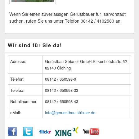
Wenn Sie einen zuverlässigen Gerüstbauer für Isarvorstadt
suchen, rufen Sie uns unter Telefon 08142 / 4102580 an.
Primärer
Wir sind für Sie da!
Seitenleisten
Widget-
Bereich
Adresse:
Gerüstbau Strixner GmbH Birkenhofstraße 52
82140 Olching
Telefon:
08142 / 650598-0
Telefax:
08142 / 650598-33
Notfallnummer:
08142 / 650598-43
eMail:
info@geruestbau-strixner.de