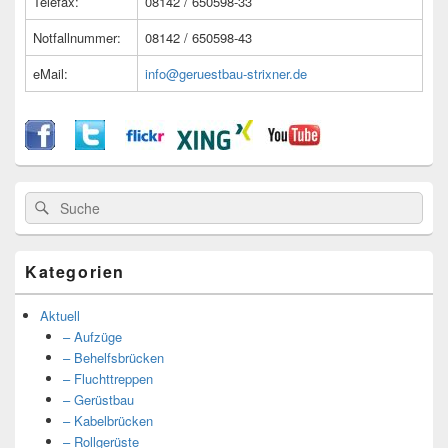
Telefax:
08142 / 650598-33
Notfallnummer:
08142 / 650598-43
eMail:
info@geruestbau-strixner.de
Suche
Suche
nach:
Kategorien
Aktuell
– Aufzüge
– Behelfsbrücken
– Fluchttreppen
– Gerüstbau
– Kabelbrücken
– Rollgerüste