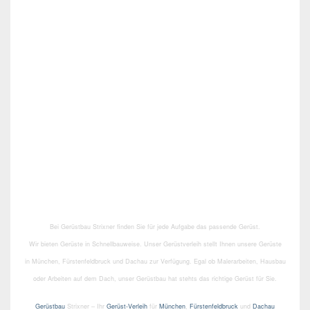
Bei Gerüstbau Strixner finden Sie für jede Aufgabe das passende Gerüst.
Wir bieten Gerüste in Schnellbauweise. Unser Gerüstverleih stellt Ihnen unsere Gerüste
in München, Fürstenfeldbruck und Dachau zur Verfügung. Egal ob Malerarbeiten, Hausbau
oder Arbeiten auf dem Dach, unser Gerüstbau hat stehts das richtige Gerüst für Sie.
Gerüstbau
Strixner – Ihr
Gerüst-Verleih
für
München
,
Fürstenfeldbruck
und
Dachau