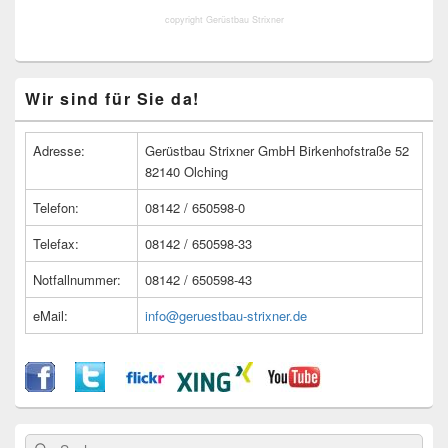
copyright Gerüstbau Strixner
Primärer
Wir sind für Sie da!
Seitenleisten
Widget-
Bereich
Adresse:
Gerüstbau Strixner GmbH Birkenhofstraße 52
82140 Olching
Telefon:
08142 / 650598-0
Telefax:
08142 / 650598-33
Notfallnummer:
08142 / 650598-43
eMail:
info@geruestbau-strixner.de
Suche
Suche