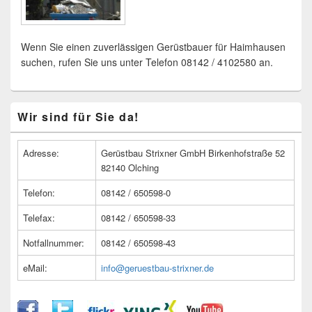
Wenn Sie einen zuverlässigen Gerüstbauer für Haimhausen
suchen, rufen Sie uns unter Telefon 08142 / 4102580 an.
Primärer
Wir sind für Sie da!
Seitenleisten
Widget-
Bereich
Adresse:
Gerüstbau Strixner GmbH Birkenhofstraße 52
82140 Olching
Telefon:
08142 / 650598-0
Telefax:
08142 / 650598-33
Notfallnummer:
08142 / 650598-43
eMail:
info@geruestbau-strixner.de