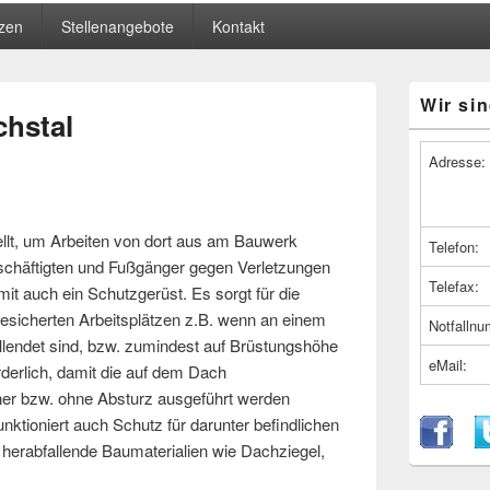
zen
Stellenangebote
Kontakt
Primärer
Wir sin
Seitenleiste
chstal
Widget-
Bereich
Adresse:
ellt, um Arbeiten von dort aus am Bauwerk
Telefon:
schäftigten und Fußgänger gegen Verletzungen
Telefax:
mit auch ein Schutzgerüst. Es sorgt für die
esicherten Arbeitsplätzen z.B. wenn an einem
Notfalln
lendet sind, bzw. zumindest auf Brüstungshöhe
eMail:
rderlich, damit die auf dem Dach
her bzw. ohne Absturz ausgeführt werden
ktioniert auch Schutz für darunter befindlichen
erabfallende Baumaterialien wie Dachziegel,