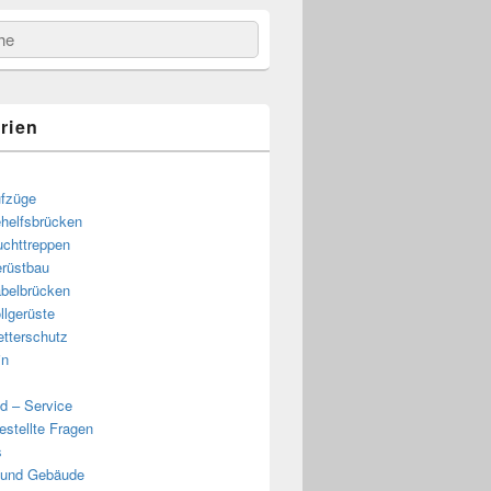
e
rien
fzüge
helfsbrücken
uchttreppen
rüstbau
belbrücken
llgerüste
tterschutz
in
d – Service
estellte Fragen
s
 und Gebäude