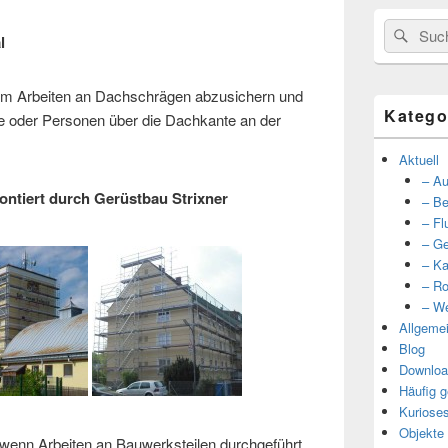
Suche
Such
l
nach:
 um Arbeiten an Dachschrägen abzusichern und
Katego
 oder Personen über die Dachkante an der
Aktuell
– Au
ontiert durch Gerüstbau Strixner
– Be
– Fl
– Ge
– Ka
– Ro
– We
Allgeme
Blog
Downloa
Häufig g
Kuriose
Objekte
 wenn Arbeiten an Bauwerksteilen durchgeführt