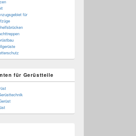
cen
it
nzugsgebiet für
fzüge
helfsbrücken
uchttreppen
rüstbau
llgerüste
tterschutz
nten für Gerüstteile
rüst
Gerüsttechnik
Gerüst
üst