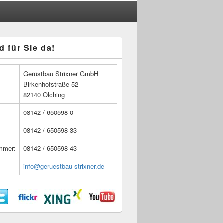
d für Sie da!
n
Gerüstbau Strixner GmbH
Birkenhofstraße 52
82140 Olching
08142 / 650598-0
08142 / 650598-33
ummer:
08142 / 650598-43
info@geruestbau-strixner.de