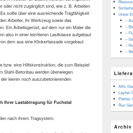
Ressour
 oder nicht zugänglich sind, wie z. B. Arbeiten
Sicherhe
s sollte über eine ausreichende Tragfähigkeit
Unser Ei
den Arbeiter, ihr Werkzeug sowie das
– Au
– Be
en. Ein Arbeitsgerüst, auf dem nur ein Maler die
– Fl
n also in einer leichteren Lastklasse aufgebaut
– Ge
von dem aus eine Klinkerfassade vorgebaut
– Ro
– We
 bzw. eine Hilfskonstruktion, die zum Beispiel
 Im Stahl-Betonbau werden überwiegen
Liefera
der leeren noch auszubetonierenden
Alfix Ge
Layher 
Plettac 
h Ihrer Lastabtragung für Fuchstal
Rux Ger
den nach ihrem Tragsystem.
Archiv