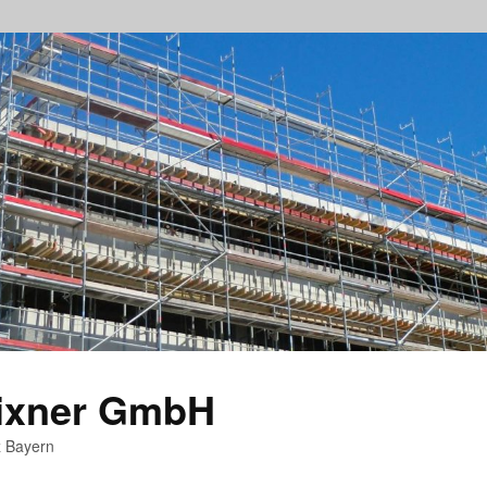
rixner GmbH
z Bayern