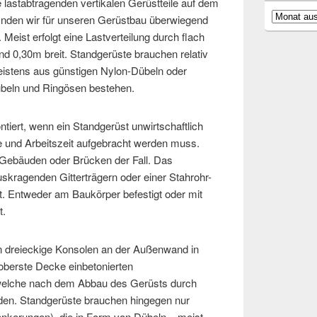
e lastabtragenden vertikalen Gerüstteile auf dem
Archiv
finden wir für unseren Gerüstbau überwiegend
Meist erfolgt eine Lastverteilung durch flach
nd 0,30m breit. Standgerüste brauchen relativ
istens aus günstigen Nylon-Dübeln oder
dübeln und Ringösen bestehen.
tiert, wenn ein Standgerüst unwirtschaftlich
ile und Arbeitszeit aufgebracht werden muss.
 Gebäuden oder Brücken der Fall. Das
skragenden Gitterträgern oder einer Stahrohr-
. Entweder am Baukörper befestigt oder mit
t.
n dreieckige Konsolen an der Außenwand in
oberste Decke einbetonierten
welche nach dem Abbau des Gerüsts durch
rden. Standgerüste brauchen hingegen nur
nkerungen), die in Form von Dübeln – meist