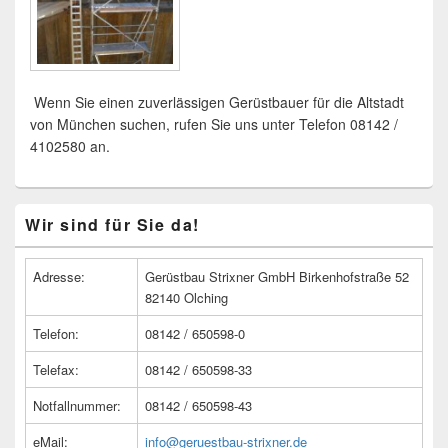
Wenn Sie einen zuverlässigen Gerüstbauer für die Altstadt
von München suchen, rufen Sie uns unter Telefon 08142 /
4102580 an.
Primärer
Wir sind für Sie da!
Seitenleisten
Widget-
Bereich
Adresse:
Gerüstbau Strixner GmbH Birkenhofstraße 52
82140 Olching
Telefon:
08142 / 650598-0
Telefax:
08142 / 650598-33
Notfallnummer:
08142 / 650598-43
eMail:
info@geruestbau-strixner.de