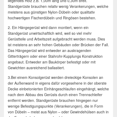
liegendes Holz z.B. 1,00m lang und 0,30m breit.
Standgerüste brauchen relativ wenig Verankerungen, welche
meistens aus günstigen Nylon-Dübeln oder qualitativ
hochwertigen Fischerdübeln und Ringösen bestehen.
2. Ein Hängegerüst wird dann montiert, wenn ein
Standgerüst unwirtschaftlich wird, weil so viel mehr
Gerüstteile und Arbeitszeit aufgebracht werden muss. Dies
ist meistens an sehr hohen Gebäuden oder Brücken der Fall.
Das Hängegerüst wird entweder an auskragenden
Gitterträgern oder einer Stahrohr-Kupplungs Konstruktion
angebaut. Entweder am Baukörper befestigt oder mit
Gewichten ausreichend ballastiert.
3.Bei einem Konsolgerüst werden dreieckige Konsolen an
der Außenwand in eigens dafür vorgesehene in der oberste
Decke einbetonierten Einhängeschlaufen eingehängt, welche
nach dem Abbau des Gerüsts durch einen Trennschleifer
entfernt werden. Standgerüste brauchen hingegen nur
wenige Befestigungspunkte (Verankerungen), die in Form
von Dübeln – meist aus Nylon – oder Gewindehülsen auch in