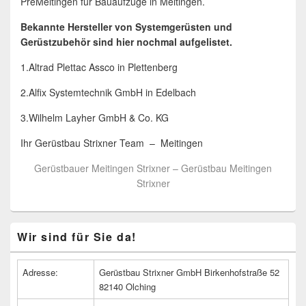
PreMeitingen für Bauaufzüge in Meitingen.
Bekannte Hersteller von Systemgerüsten und
Gerüstzubehör sind hier nochmal aufgelistet.
1.Altrad Plettac Assco in Plettenberg
2.Alfix Systemtechnik GmbH in Edelbach
3.Wilhelm Layher GmbH & Co. KG
Ihr Gerüstbau Strixner Team – Meitingen
Gerüstbauer Meitingen Strixner – Gerüstbau Meitingen
Strixner
Primärer
Wir sind für Sie da!
Seitenleisten
Widget-
Bereich
Adresse:
Gerüstbau Strixner GmbH Birkenhofstraße 52
82140 Olching