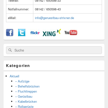
Telefax:
08142 / 650598-33
Notfallnummer:
08142 / 650598-43
eMail:
info@geruestbau-strixner.de
Suche
Suche
nach:
Kategorien
Aktuell
– Aufzüge
– Behelfsbrücken
– Fluchttreppen
– Gerüstbau
– Kabelbrücken
– Rollgerüste