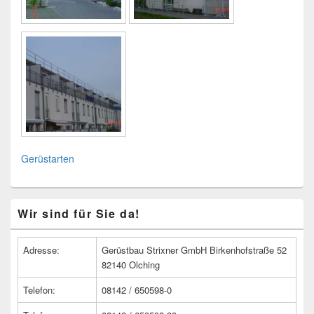
Gerüstarten
Primärer
Wir sind für Sie da!
Seitenleisten
Widget-
Bereich
Adresse:
Gerüstbau Strixner GmbH Birkenhofstraße 52
82140 Olching
Telefon:
08142 / 650598-0