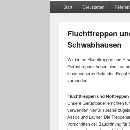
Hauptmenü
Start
Gerüstarten
Referen
Fluchttreppen un
Schwabhausen
Wir bieten Fluchttreppen und Ersa
Gerüsttreppen haben eine Laufbr
kindersicheres Geländer. Regel-S
vorhanden.
Fluchttreppen und Nottreppe
Unsere Gerüstbauer errichten fü
verwenden hierfür speziell zugela
Assco und Layher. Die Treppena
Vorschriften der Bauordnung für ö