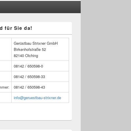
d für Sie da!
n
Gerüstbau Strixner GmbH
Birkenhofstraße 52
82140 Olching
08142 / 650598-0
08142 / 650598-33
ummer:
08142 / 650598-43
info@geruestbau-strixner.de