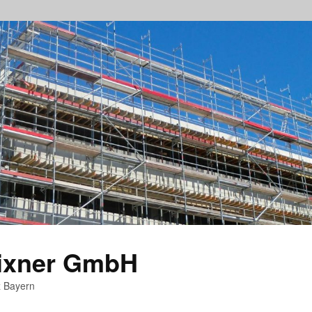
rixner GmbH
z Bayern