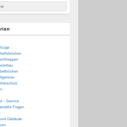
e
rien
fzüge
helfsbrücken
uchttreppen
rüstbau
belbrücken
llgerüste
tterschutz
in
d – Service
estellte Fragen
s
 und Gebäude
cen