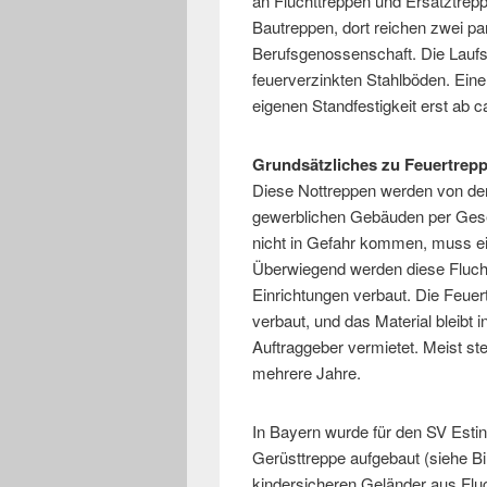
an Fluchttreppen und Ersatztrepp
Bautreppen, dort reichen zwei par
Berufsgenossenschaft. Die Laufs
feuerverzinkten Stahlböden. Eine
eigenen Standfestigkeit erst ab 
Grundsätzliches zu Feuertrep
Diese Nottreppen werden von der
gewerblichen Gebäuden per Gese
nicht in Gefahr kommen, muss ei
Überwiegend werden diese Flucht
Einrichtungen verbaut. Die Feuer
verbaut, und das Material bleibt
Auftraggeber vermietet. Meist s
mehrere Jahre.
In Bayern wurde für den SV Esti
Gerüsttreppe aufgebaut (siehe Bi
kindersicheren Geländer aus Flu