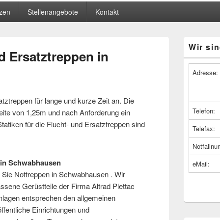
zen
Stellenangebote
Kontakt
Primärer
Wir sin
Seitenleiste
d Ersatztreppen in
Widget-
Bereich
Adresse:
tztreppen für lange und kurze Zeit an. Die
Telefon:
eite von 1,25m und nach Anforderung ein
tatiken für die Flucht- und Ersatztreppen sind
Telefax:
Notfalln
n in Schwabhausen
eMail:
r Sie Nottreppen in Schwabhausen . Wir
ssene Gerüstteile der Firma Altrad Plettac
nlagen entsprechen den allgemeinen
ffentliche Einrichtungen und