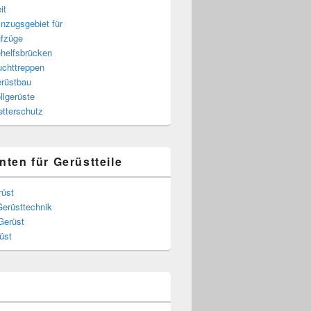
it
nzugsgebiet für
fzüge
helfsbrücken
uchttreppen
rüstbau
llgerüste
tterschutz
nten für Gerüstteile
rüst
Gerüsttechnik
Gerüst
üst