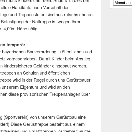
en muss kindersicher sein. Anders ist dies bei
Archiv
allele Handläufe nach Vorschrift der
tege und Treppenstufen sind aus rutschsicheren
 Befestigung der Nottreppe ist wegen Ihrer
ca. 4,00m Höhe nötig.
pen temporär
 bayerischen Bauverordnung in öffentlichen und
tz vorgeschrieben. Damit Kinder beim Abstieg
n kindersicheres Geländer eingebaut werden.
treppen an Schulen und öffentlichen
treppe wird in der Regel durch uns Gerüstbauer
 in unserem Eigentum und wird an den
tehen diese provisorischen Treppenanlagen über
ng (Sportverein) von unserem Gerüstbau eine
lder!) Diese Gerüsttreppe besteht aus einem
chttreppen und Ersatztreppen. Aufgebaut wurde