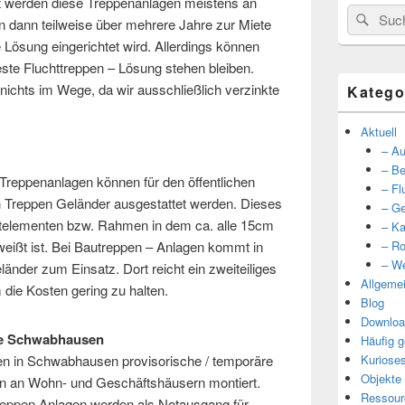
 werden diese Treppenanlagen meistens an
Suche
Such
n dann teilweise über mehrere Jahre zur Miete
nach:
 Lösung eingerichtet wird. Allerdings können
ste Fluchttreppen – Lösung stehen bleiben.
nichts im Wege, da wir ausschließlich verzinkte
Katego
Aktuell
– Au
– Be
Treppenanlagen können für den öffentlichen
– Fl
n Treppen Geländer ausgestattet werden. Dieses
– Ge
stelementen bzw. Rahmen in dem ca. alle 15cm
– Ka
hweißt ist. Bei Bautreppen – Anlagen kommt in
– Ro
– We
änder zum Einsatz. Dort reicht ein zweiteiliges
Allgeme
 die Kosten gering zu halten.
Blog
Downloa
he Schwabhausen
Häufig g
n in Schwabhausen provisorische / temporäre
Kuriose
Objekte
en an Wohn- und Geschäftshäusern montiert.
Ressour
reppen Anlagen werden als Notausgang für