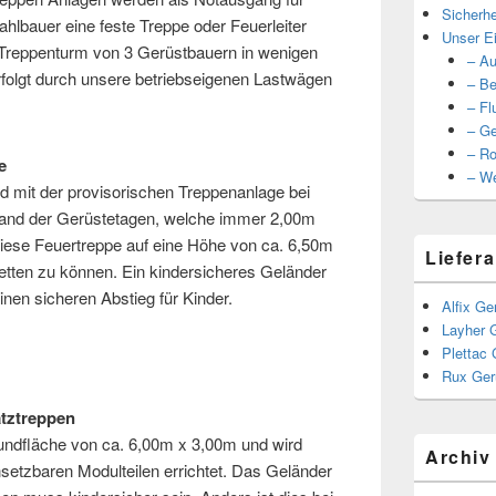
Sicherhe
ahlbauer eine feste Treppe oder Feuerleiter
Unser Ei
in Treppenturm von 3 Gerüstbauern in wenigen
– Au
rfolgt durch unsere betriebseigenen Lastwägen
– Be
– Fl
– Ge
– Ro
e
– We
ld mit der provisorischen Treppenanlage bei
and der Gerüstetagen, welche immer 2,00m
diese Feuertreppe auf eine Höhe von ca. 6,50m
Liefera
retten zu können. Ein kindersicheres Geländer
inen sicheren Abstieg für Kinder.
Alfix Ge
Layher 
Plettac 
Rux Ger
atztreppen
undfläche von ca. 6,00m x 3,00m und wird
Archiv
nsetzbaren Modulteilen errichtet. Das Geländer