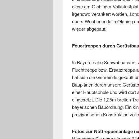
diese am Olchinger Volksfestplatz
irgendwo verankert worden, sond
übers Wochenende in Olching u
wieder abgebaut.
Feuertreppen durch Gerüstbaue
In Bayern nahe Schwabhausen w
Fluchttreppe bzw. Ersatztreppe a
hat sich die Gemeinde gekauft u
Bauplänen durch unsere Gerüstba
einer Hauptschule und wird dort 
eingesetzt. Die 1,25m breiten Tre
bayerischen Bauordnung. Ein kin
provisorischen Konstruktion volle
Fotos zur Nottreppenanlage
Hier sehen Sie noch ein paar Bild