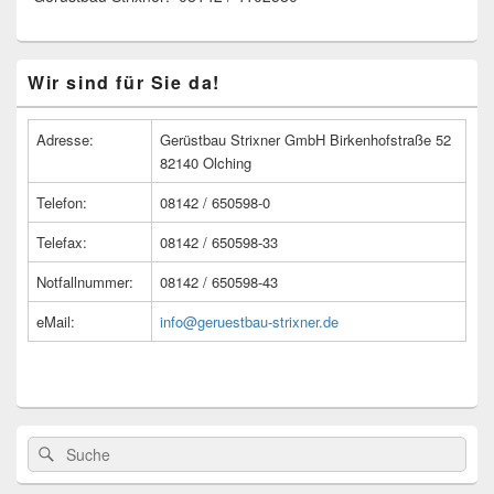
Primärer
Wir sind für Sie da!
Seitenleisten
Widget-
Bereich
Adresse:
Gerüstbau Strixner GmbH Birkenhofstraße 52
82140 Olching
Telefon:
08142 / 650598-0
Telefax:
08142 / 650598-33
Notfallnummer:
08142 / 650598-43
eMail:
info@geruestbau-strixner.de
Suche
Suche
nach: