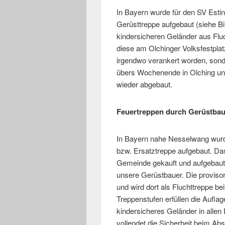
In Bayern wurde für den SV Esti
Gerüsttreppe aufgebaut (siehe Bi
kindersicheren Geländer aus Flu
diese am Olchinger Volksfestplatz
irgendwo verankert worden, sond
übers Wochenende in Olching u
wieder abgebaut.
Feuertreppen durch Gerüstbaue
In Bayern nahe Nesselwang wurd
bzw. Ersatztreppe aufgebaut. Das 
Gemeinde gekauft und aufgebaut
unsere Gerüstbauer. Die proviso
und wird dort als Fluchttreppe be
Treppenstufen erfüllen die Aufla
kindersicheres Geländer in allen
vollendet die Sicherheit beim Abs