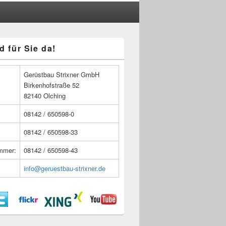
d für Sie da!
n
Gerüstbau Strixner GmbH
Birkenhofstraße 52
82140 Olching
08142 / 650598-0
08142 / 650598-33
ummer:
08142 / 650598-43
info@geruestbau-strixner.de