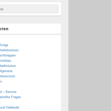
e
rien
fzüge
helfsbrücken
uchttreppen
rüstbau
belbrücken
llgerüste
tterschutz
in
d – Service
estellte Fragen
s
 und Gebäude