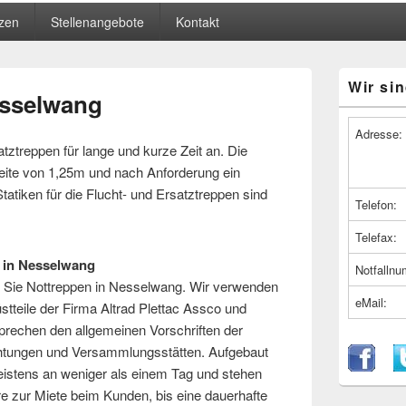
zen
Stellenangebote
Kontakt
Primärer
Wir sin
Seitenleiste
esselwang
Widget-
Bereich
Adresse:
tztreppen für lange und kurze Zeit an. Die
eite von 1,25m und nach Anforderung ein
tatiken für die Flucht- und Ersatztreppen sind
Telefon:
Telefax:
 in Nesselwang
Notfalln
r Sie Nottreppen in Nesselwang. Wir verwenden
eMail:
stteile der Firma Altrad Plettac Assco und
prechen den allgemeinen Vorschriften der
ichtungen und Versammlungsstätten. Aufgebaut
istens an weniger als einem Tag und stehen
e zur Miete beim Kunden, bis eine dauerhafte