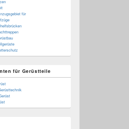
cen
it
nzugsgebiet für
fzüge
helfsbrücken
uchttreppen
rüstbau
llgerüste
tterschutz
nten für Gerüstteile
rüst
Gerüsttechnik
Gerüst
üst