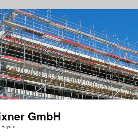
rixner GmbH
z Bayern