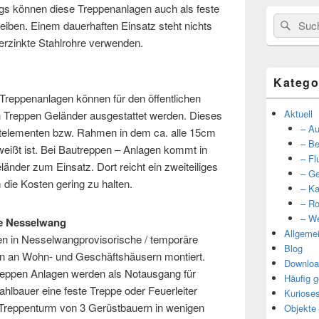
ings können diese Treppenanlagen auch als feste
Suche
Such
eiben. Einem dauerhaften Einsatz steht nichts
nach:
erzinkte Stahlrohre verwenden.
Katego
Treppenanlagen können für den öffentlichen
Aktuell
n Treppen Geländer ausgestattet werden. Dieses
– Au
stelementen bzw. Rahmen in dem ca. alle 15cm
– Be
hweißt ist. Bei Bautreppen – Anlagen kommt in
– Fl
änder zum Einsatz. Dort reicht ein zweiteiliges
– Ge
 die Kosten gering zu halten.
– Ka
– Ro
– We
e Nesselwang
Allgeme
n in Nesselwangprovisorische / temporäre
Blog
en an Wohn- und Geschäftshäusern montiert.
Downloa
reppen Anlagen werden als Notausgang für
Häufig g
ahlbauer eine feste Treppe oder Feuerleiter
Kuriose
in Treppenturm von 3 Gerüstbauern in wenigen
Objekte