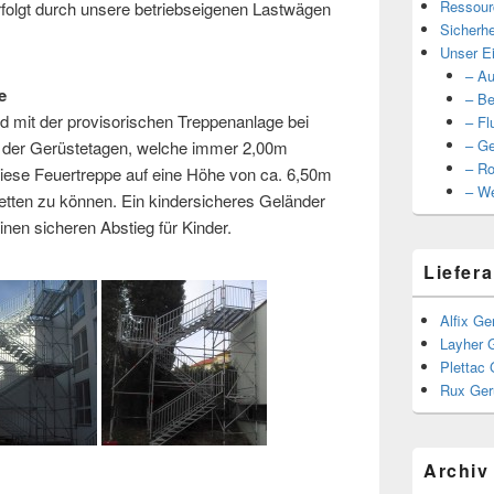
Ressour
rfolgt durch unsere betriebseigenen Lastwägen
Sicherhe
Unser Ei
– Au
e
– Be
ld mit der provisorischen Treppenanlage bei
– Fl
– Ge
 der Gerüstetagen, welche immer 2,00m
– Ro
diese Feuertreppe auf eine Höhe von ca. 6,50m
– We
retten zu können. Ein kindersicheres Geländer
inen sicheren Abstieg für Kinder.
Liefera
Alfix Ge
Layher 
Plettac 
Rux Ger
Archiv