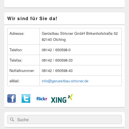
Primärer
Wir sind für Sie da!
Seitenleisten
Widget-
Bereich
Adresse:
Gerüstbau Strixner GmbH Birkenhofstraße 52
82140 Olching
Telefon:
08142 / 650598-0
Telefax:
08142 / 650598-33
Notfallnummer:
08142 / 650598-43
eMail:
info@geruestbau-strixner.de
Suche
Suche
nach: