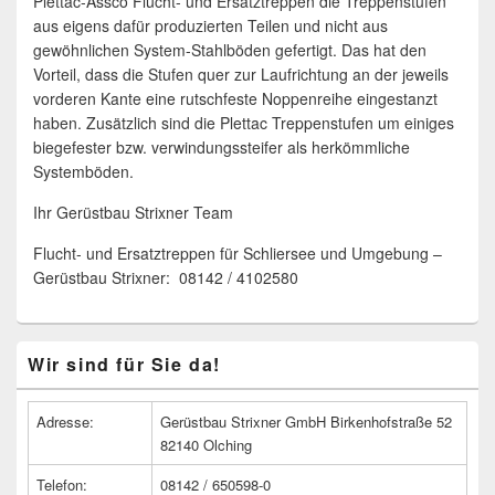
Plettac-Assco Flucht- und Ersatztreppen die Treppenstufen
aus eigens dafür produzierten Teilen und nicht aus
gewöhnlichen System-Stahlböden gefertigt. Das hat den
Vorteil, dass die Stufen quer zur Laufrichtung an der jeweils
vorderen Kante eine rutschfeste Noppenreihe eingestanzt
haben. Zusätzlich sind die Plettac Treppenstufen um einiges
biegefester bzw. verwindungssteifer als herkömmliche
Systemböden.
Ihr Gerüstbau Strixner Team
Flucht- und Ersatztreppen für Schliersee und Umgebung –
Gerüstbau Strixner: 08142 / 4102580
Primärer
Wir sind für Sie da!
Seitenleisten
Widget-
Bereich
Adresse:
Gerüstbau Strixner GmbH Birkenhofstraße 52
82140 Olching
Telefon:
08142 / 650598-0