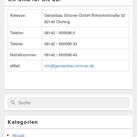
Seitenleisten
Widget-
Bereich
Adresse:
Gerüstbau Strixner GmbH Birkenhofstraße 52
82140 Olching
Telefon:
08142 / 650598-0
Telefax:
08142 / 650598-33
Notfallnummer:
08142 / 650598-43
eMail:
info@geruestbau-strixner.de
Suche
Suche
nach:
Kategorien
Aktuell