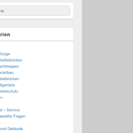
e
rien
fzüge
helfsbrücken
uchttreppen
rüstbau
belbrücken
llgerüste
tterschutz
in
d – Service
estellte Fragen
s
 und Gebäude