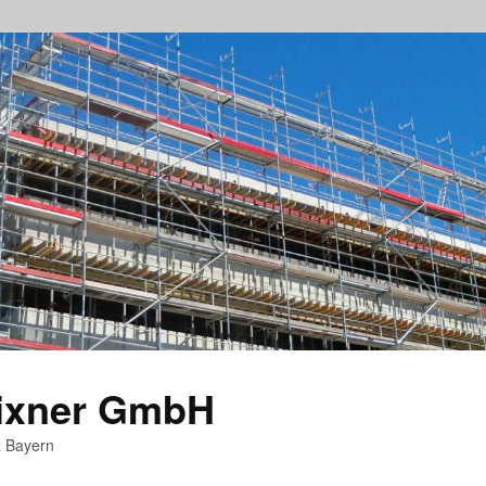
rixner GmbH
z Bayern