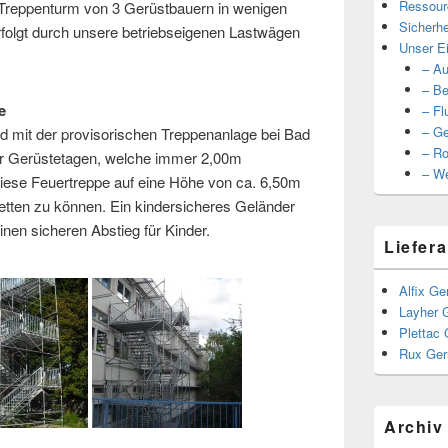
Ressour
in Treppenturm von 3 Gerüstbauern in wenigen
Sicherhe
rfolgt durch unsere betriebseigenen Lastwägen
Unser Ei
– Au
– Be
e
– Fl
– Ge
ild mit der provisorischen Treppenanlage bei Bad
– Ro
er Gerüstetagen, welche immer 2,00m
– We
diese Feuertreppe auf eine Höhe von ca. 6,50m
retten zu können. Ein kindersicheres Geländer
inen sicheren Abstieg für Kinder.
Liefera
Alfix Ge
Layher 
Plettac 
Rux Ger
Archiv