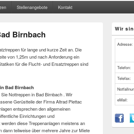
zen
Stellenangebote
Kontakt
Primärer
Wir sin
Seitenleiste
Bad Birnbach
Widget-
Bereich
Adresse:
tztreppen für lange und kurze Zeit an. Die
eite von 1,25m und nach Anforderung ein
tatiken für die Flucht- und Ersatztreppen sind
Telefon:
Telefax:
 in Bad Birnbach
Notfalln
 Sie Nottreppen in Bad Birnbach . Wir
eMail:
ssene Gerüstteile der Firma Altrad Plettac
nlagen entsprechen den allgemeinen
ffentliche Einrichtungen und
 werden diese Treppenanlagen meistens an
n dann teilweise über mehrere Jahre zur Miete