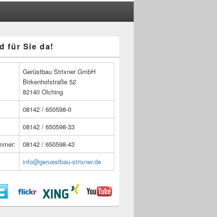
d für Sie da!
n
Gerüstbau Strixner GmbH
Birkenhofstraße 52
82140 Olching
08142 / 650598-0
08142 / 650598-33
ummer:
08142 / 650598-43
info@geruestbau-strixner.de