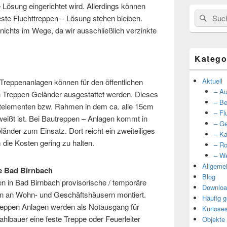
 Lösung eingerichtet wird. Allerdings können
Suche
Such
ste Fluchttreppen – Lösung stehen bleiben.
nach:
nichts im Wege, da wir ausschließlich verzinkte
Katego
Aktuell
Treppenanlagen können für den öffentlichen
– Au
n Treppen Geländer ausgestattet werden. Dieses
– Be
stelementen bzw. Rahmen in dem ca. alle 15cm
– Fl
hweißt ist. Bei Bautreppen – Anlagen kommt in
– Ge
änder zum Einsatz. Dort reicht ein zweiteiliges
– Ka
 die Kosten gering zu halten.
– Ro
– We
Allgeme
e Bad Birnbach
Blog
 in Bad Birnbach provisorische / temporäre
Downloa
en an Wohn- und Geschäftshäusern montiert.
Häufig g
reppen Anlagen werden als Notausgang für
Kuriose
ahlbauer eine feste Treppe oder Feuerleiter
Objekte