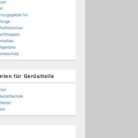
cen
it
nzugsgebiet für
fzüge
helfsbrücken
uchttreppen
rüstbau
llgerüste
tterschutz
nten für Gerüstteile
rüst
Gerüsttechnik
Gerüst
üst